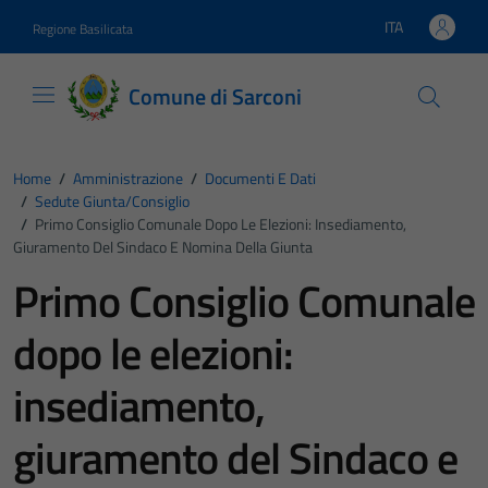
Vai ai contenuti
Vai al footer
ITA
Regione Basilicata
Lingua attiva:
Comune di Sarconi
Home
/
Amministrazione
/
Documenti E Dati
/
Sedute Giunta/consiglio
/
Primo Consiglio Comunale Dopo Le Elezioni: Insediamento,
Giuramento Del Sindaco E Nomina Della Giunta
Primo Consiglio Comunale
dopo le elezioni:
insediamento,
giuramento del Sindaco e