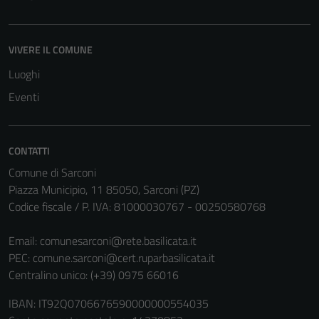
possono
essere
disabilitati.
VIVERE IL COMUNE
Questi cookie
Luoghi
non raccolgono
Eventi
informazioni
personali.
CONTATTI
Comune di Sarconi
Piazza Municipio, 11 85050, Sarconi (PZ)
Codice fiscale / P. IVA: 81000030767 - 00250580768
Email:
comunesarconi@rete.basilicata.it
PEC:
comune.sarconi@cert.ruparbasilicata.it
Centralino unico: (+39) 0975 66016
IBAN: IT92Q0706676590000000554035