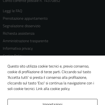
Conto corrente postale n. 14370852
Leggi le FAQ
Prenotazione appuntamento
Segnalazione disservizio
Richiesta assistenza
Amministrazione trasparente
Informativa privacy
Cookie Policy
Note legali
Questo sito utilizza cookie tecnici e, previo consenso,
Dichiarazione di accessibilità
cookie di profilazione di terze parti. Cliccando sul tasto
'Accetta tutti' si presta il consenso alla profilazione,
Piano di miglioramento del sito
cliccando sul tasto 'Esci' si continua la navigazione con i
Statistiche sito web
soli cookie tecnici.
Link alla cookie policy
Area Privata
Impostazioni