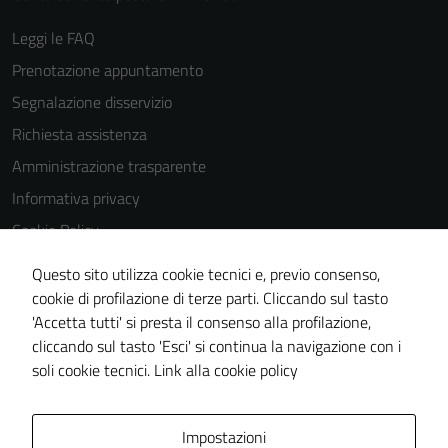
Leggi le FAQ
Prenotazione appuntamento
Segnalazione disservizio
Richiesta assistenza
Amministrazione trasparente
Informativa privacy
Cookie Policy
Note legali
Questo sito utilizza cookie tecnici e, previo consenso,
Dichiarazione di accessibilità
cookie di profilazione di terze parti. Cliccando sul tasto
'Accetta tutti' si presta il consenso alla profilazione,
Piano di miglioramento del sito
cliccando sul tasto 'Esci' si continua la navigazione con i
Statistiche sito web
soli cookie tecnici.
Link alla cookie policy
Area Privata
Impostazioni