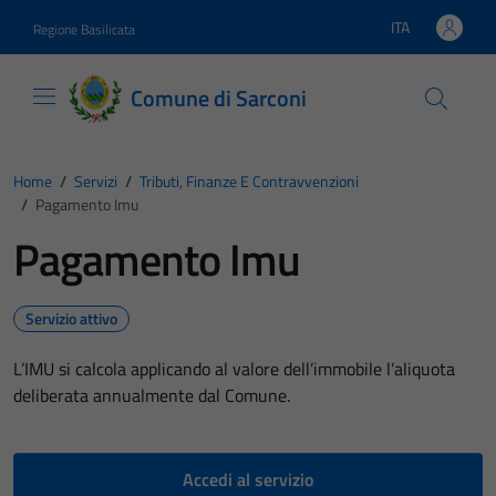
Vai ai contenuti
Vai al footer
ITA
Regione Basilicata
Lingua attiva:
Comune di Sarconi
Home
/
Servizi
/
Tributi, Finanze E Contravvenzioni
/
Pagamento Imu
Pagamento Imu
Servizio attivo
L’IMU si calcola applicando al valore dell’immobile l’aliquota
deliberata annualmente dal Comune.
Accedi al servizio