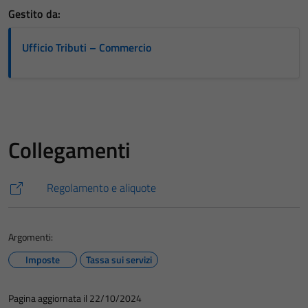
Gestito da:
Ufficio Tributi – Commercio
Tecnici
Questi cookie
sono necessari
per il
funzionamento
Collegamenti
del sito e non
possono
essere
Regolamento e aliquote
disabilitati.
Questi cookie
non raccolgono
Argomenti:
informazioni
Imposte
Tassa sui servizi
personali.
Pagina aggiornata il 22/10/2024