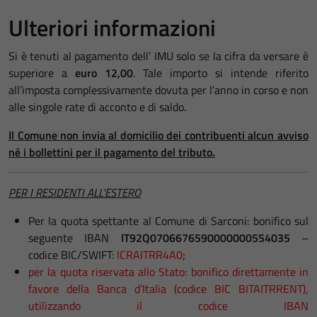
Ulteriori informazioni
Si è tenuti al pagamento dell’ IMU solo se la cifra da versare è
superiore a
euro 12,00
. Tale importo si intende riferito
all’imposta complessivamente dovuta per l’anno in corso e non
alle singole rate di acconto e di saldo.
Il Comune non invia al domicilio dei contribuenti alcun avviso
né i bollettini per il pagamento del tributo.
PER I RESIDENTI ALL’ESTERO
Per la quota spettante al Comune di Sarconi: bonifico sul
seguente IBAN
IT92Q0706676590000000554035
–
codice BIC/SWIFT:
ICRAITRR4A0
;
per la quota riservata allo Stato: bonifico direttamente in
favore della Banca d’Italia (codice BIC BITAITRRENT),
utilizzando il codice IBAN