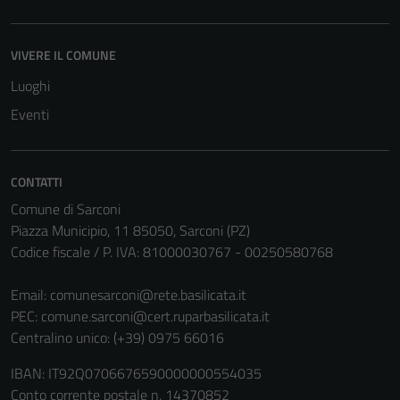
VIVERE IL COMUNE
Luoghi
Eventi
CONTATTI
Comune di Sarconi
Piazza Municipio, 11 85050, Sarconi (PZ)
Codice fiscale / P. IVA: 81000030767 - 00250580768
Email:
comunesarconi@rete.basilicata.it
PEC:
comune.sarconi@cert.ruparbasilicata.it
Centralino unico: (+39) 0975 66016
IBAN: IT92Q0706676590000000554035
Conto corrente postale n. 14370852