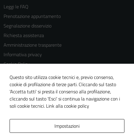
Leggi le FAQ
Prenotazione appuntamento
Segnalazione disservizio
Richiesta assistenza
Amministrazione trasparente
Informativa privacy
Cookie Policy
Note legali
Questo sito utilizza cookie tecnici e, previo consenso,
Dichiarazione di accessibilità
cookie di profilazione di terze parti. Cliccando sul tasto
'Accetta tutti' si presta il consenso alla profilazione,
Piano di miglioramento del sito
cliccando sul tasto 'Esci' si continua la navigazione con i
Statistiche sito web
soli cookie tecnici.
Link alla cookie policy
Area Privata
Impostazioni