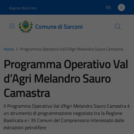
Vai ai contenuti
Vai al footer
ITA
Regione Basilicata
Lingua attiva:
Comune di Sarconi
Home
/
Programma Operativo Val D’Agri Melandro Sauro Camastra
Programma Operativo Val
d’Agri Melandro Sauro
Camastra
Il Programma Operativo Val d’Agri Melandro Sauro Camastra è
un strumento di programmazione negoziata tra la Regione
Basilicata e i 35 Comuni del Comprensorio interessato dalle
estrazioni petrolifere