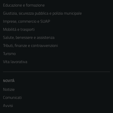
Educazione e formazione
Giustizia, sicurezza pubblica e polizia municipale
Imprese, commercio e SUAP
Tecnici
Questi cookie
Mobilità e trasporti
sono necessari
Salute, benessere e assistenza
per il
Tributi, finanze e contravvenzioni
funzionamento
del sito e non
Turismo
possono
Vita lavorativa
essere
disabilitati.
Questi cookie
NOVITÀ
non raccolgono
informazioni
Notizie
personali.
Comunicati
Avvisi