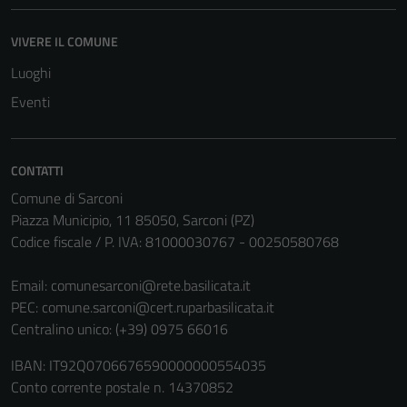
VIVERE IL COMUNE
Luoghi
Eventi
CONTATTI
Comune di Sarconi
Piazza Municipio, 11 85050, Sarconi (PZ)
Codice fiscale / P. IVA: 81000030767 - 00250580768
Email:
comunesarconi@rete.basilicata.it
PEC:
comune.sarconi@cert.ruparbasilicata.it
Centralino unico: (+39) 0975 66016
IBAN: IT92Q0706676590000000554035
Conto corrente postale n. 14370852