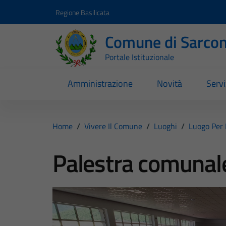
Vai ai contenuti
Vai al footer
Regione Basilicata
Comune di Sarcon
Portale Istituzionale
Amministrazione
Novità
Servi
Home
/
Vivere Il Comune
/
Luoghi
/
Luogo Per 
Palestra comunal