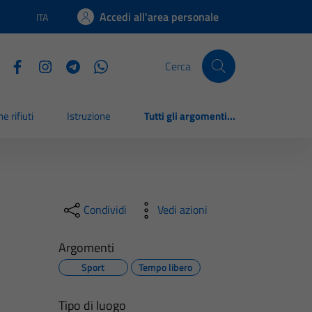
Accedi all'area personale
ITA
Lingua attiva:
Cerca
e rifiuti
Istruzione
Tutti gli argomenti...
Condividi
Vedi azioni
Argomenti
Sport
Tempo libero
Tipo di luogo