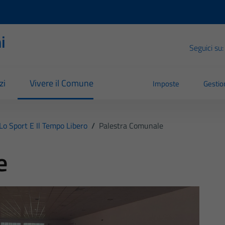
i
Seguici su:
zi
Vivere il Comune
Imposte
Gestion
Lo Sport E Il Tempo Libero
/
Palestra Comunale
e