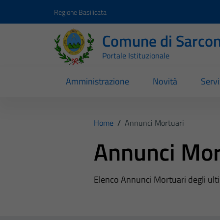
Vai ai contenuti
Vai al footer
Regione Basilicata
Comune di Sarcon
Portale Istituzionale
Amministrazione
Novità
Servi
Home
/
Annunci Mortuari
Annunci Mor
Elenco Annunci Mortuari degli ulti