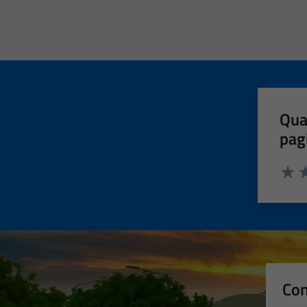
Qua
pag
Valut
Va
Con