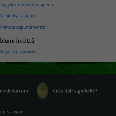
Leggi le domande frequenti
Richiedi assistenza
Prenota appuntamento
blemi in città
Segnala disservizio
e di Sarconi
Città del Fagiolo IGP
E DI SERVIZIO