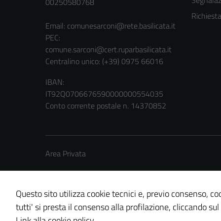
Segnalazi
00250580768
Richiest
Email:
comunesarconi@rete.basilicata.it
PEC:
comune.sarconi@cert.ruparbasilicata.it
Centralino unico: (+39) 0975 66016
IBAN:
IT92Q0706676590000000554035
Conto corrente postale n. 14370852
Area Privata
Questo sito utilizza cookie tecnici e, previo consenso, coo
tutti' si presta il consenso alla profilazione, cliccando sul
Credits: ©
Technical Design s.r.l.
Link alla cookie policy