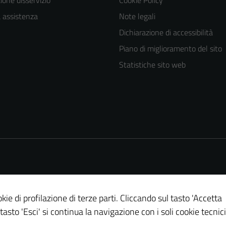
one disservizio
Cookie Policy
a assistenza
Note legali
Dichiarazione di accessibilità
Piano di miglioramento del sito
Statistiche sito web
kie di profilazione di terze parti. Cliccando sul tasto 'Accetta
 tasto 'Esci' si continua la navigazione con i soli cookie tecnici