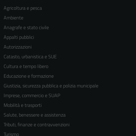
Questi cookie
Agricoltura e pesca
sono necessari
per il
Ambiente
funzionamento
Anagrafe e stato civile
del sito e non
Appalti pubblici
possono
essere
Autorizzazioni
disabilitati.
Catasto, urbanistica e SUE
Questi cookie
Cultura e tempo libero
non raccolgono
informazioni
Educazione e formazione
personali.
Giustizia, sicurezza pubblica e polizia municipale
Imprese, commercio e SUAP
Mobilità e trasporti
Salute, benessere e assistenza
Tributi, finanze e contravvenzioni
Turismo