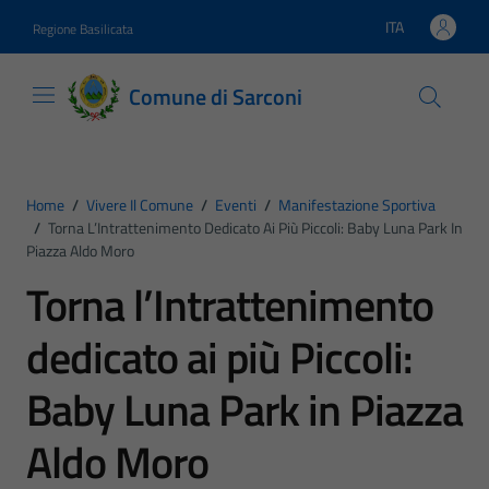
Vai ai contenuti
Vai al footer
ITA
Regione Basilicata
Lingua attiva:
Comune di Sarconi
Home
/
Vivere Il Comune
/
Eventi
/
Manifestazione Sportiva
/
Torna L’Intrattenimento Dedicato Ai Più Piccoli: Baby Luna Park In
Piazza Aldo Moro
Torna l’Intrattenimento
dedicato ai più Piccoli:
Baby Luna Park in Piazza
Aldo Moro