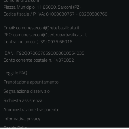
Piazza Municipio, 11 85050, Sarconi (PZ)
Codice fiscale / P. IVA: 81000030767 - 00250580768
Email:
comunesarconi@rete.basilicata.it
PEC:
comune.sarconi@cert.ruparbasilicata.it
Centralino unico: (+39) 0975 66016
IBAN: IT92Q0706676590000000554035
Conto corrente postale n. 14370852
Leggi le FAQ
Prenotazione appuntamento
Segnalazione disservizio
Richiesta assistenza
Amministrazione trasparente
Informativa privacy
Cookie Policy