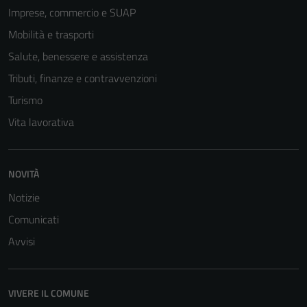
Imprese, commercio e SUAP
Mobilità e trasporti
Tecnici
Questi cookie
Salute, benessere e assistenza
sono necessari
Tributi, finanze e contravvenzioni
per il
Turismo
funzionamento
del sito e non
Vita lavorativa
possono
essere
disabilitati.
NOVITÀ
Questi cookie
Notizie
non raccolgono
informazioni
Comunicati
personali.
Avvisi
VIVERE IL COMUNE