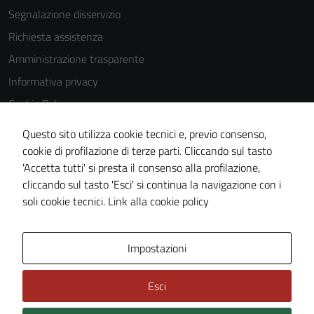
Segnalazione disservizio
Richiesta assistenza
Amministrazione trasparente
Informativa privacy
Cookie Policy
Note legali
Questo sito utilizza cookie tecnici e, previo consenso,
Dichiarazione di accessibilità
cookie di profilazione di terze parti. Cliccando sul tasto
'Accetta tutti' si presta il consenso alla profilazione,
Piano di miglioramento del sito
cliccando sul tasto 'Esci' si continua la navigazione con i
Statistiche sito web
soli cookie tecnici.
Link alla cookie policy
Area Privata
Impostazioni
Esci