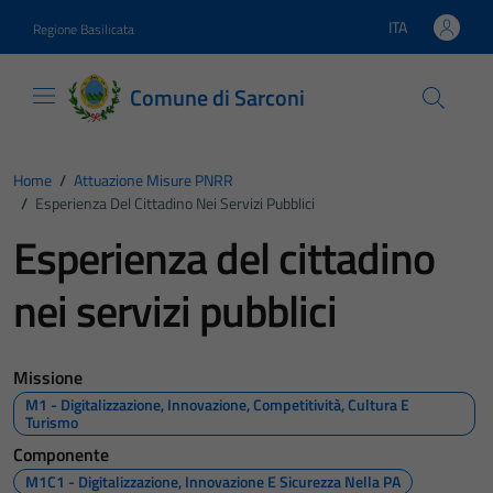
Vai ai contenuti
Vai al footer
ITA
Regione Basilicata
Lingua attiva:
Comune di Sarconi
Home
/
Attuazione Misure PNRR
/
Esperienza Del Cittadino Nei Servizi Pubblici
Esperienza del cittadino
nei servizi pubblici
Missione
M1 - Digitalizzazione, Innovazione, Competitività, Cultura E
Turismo
Componente
M1C1 - Digitalizzazione, Innovazione E Sicurezza Nella PA