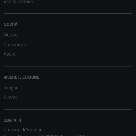
Vita lavorativa
sono necessari
per il
funzionamento
del sito e non
NOVITÀ
possono
Notizie
essere
Comunicati
disabilitati.
Questi cookie
Avvisi
non raccolgono
informazioni
personali.
VIVERE IL COMUNE
Luoghi
Eventi
CONTATTI
Comune di Sarconi