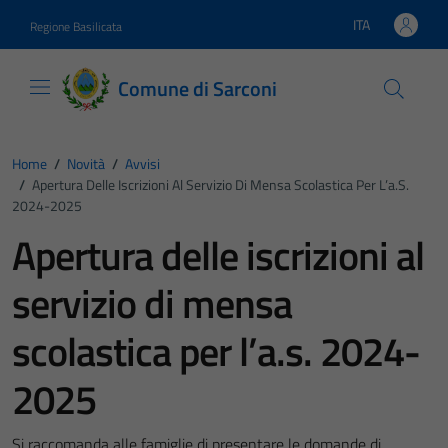
Vai ai contenuti
Vai al footer
ITA
Regione Basilicata
Lingua attiva:
Comune di Sarconi
Home
/
Novità
/
Avvisi
/
Apertura Delle Iscrizioni Al Servizio Di Mensa Scolastica Per L’a.s.
2024-2025
Apertura delle iscrizioni al
servizio di mensa
scolastica per l’a.s. 2024-
2025
Si raccomanda alle famiglie di presentare le domande di