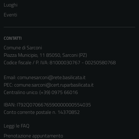
Luoghi
disabilitati.
Questi cookie
Eventi
non raccolgono
informazioni
personali.
CONTATTI
Comune di Sarconi
Piazza Municipio, 11 85050, Sarconi (PZ)
Codice fiscale / P. IVA: 81000030767 - 00250580768
Email:
comunesarconi@rete.basilicata.it
PEC:
comune.sarconi@cert.ruparbasilicata.it
Centralino unico: (+39) 0975 66016
IBAN: IT92Q0706676590000000554035
Conto corrente postale n. 14370852
Leggi le FAQ
Prenotazione appuntamento