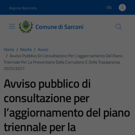
Vai ai contenuti
Vai al footer
ITA
Regione Basilicata
Lingua attiva:
Comune di Sarconi
Home
/
Novità
/
Avvisi
/
Avviso Pubblico Di Consultazione Per L’aggiornamento Del Piano
Triennale Per La Prevenzione Della Corruzione E Della Trasparenza
2025/2027
Avviso pubblico di
consultazione per
l’aggiornamento del piano
triennale per la