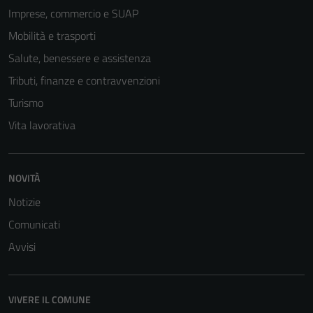
Imprese, commercio e SUAP
Mobilità e trasporti
Salute, benessere e assistenza
Tributi, finanze e contravvenzioni
Turismo
Vita lavorativa
NOVITÀ
Tecnici
Notizie
Questi cookie
Comunicati
sono necessari
per il
Avvisi
funzionamento
del sito e non
possono
VIVERE IL COMUNE
essere