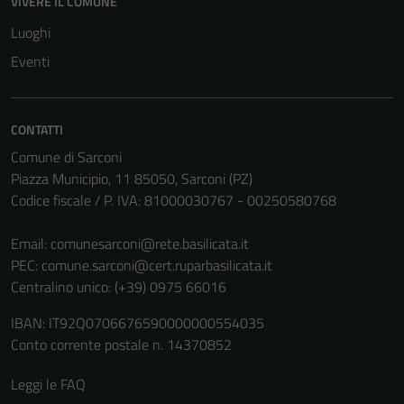
VIVERE IL COMUNE
Luoghi
Eventi
CONTATTI
Comune di Sarconi
Piazza Municipio, 11 85050, Sarconi (PZ)
Codice fiscale / P. IVA: 81000030767 - 00250580768
Email:
comunesarconi@rete.basilicata.it
PEC:
comune.sarconi@cert.ruparbasilicata.it
Centralino unico: (+39) 0975 66016
IBAN: IT92Q0706676590000000554035
Conto corrente postale n. 14370852
Leggi le FAQ