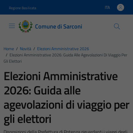
Vai ai contenuti
Vai al footer
ITA
Regione Basilicata
Lingua attiva:
Comune di Sarconi
Home
/
Novità
/
Elezioni Amministrative 2026
/
Elezioni Amministrative 2026: Guida Alle Agevolazioni Di Viaggio Per
Gli Elettori
Elezioni Amministrative
2026: Guida alle
agevolazioni di viaggio per
gli elettori
Disposizioni della Prefettura di Potenza riguardanti i viaggi degli