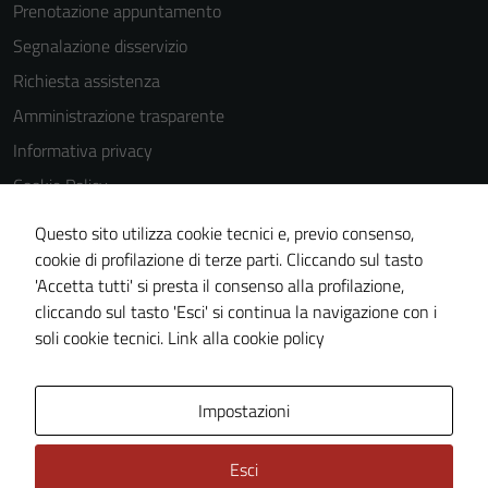
Prenotazione appuntamento
Segnalazione disservizio
Richiesta assistenza
Amministrazione trasparente
Informativa privacy
Cookie Policy
Note legali
Questo sito utilizza cookie tecnici e, previo consenso,
Dichiarazione di accessibilità
cookie di profilazione di terze parti. Cliccando sul tasto
'Accetta tutti' si presta il consenso alla profilazione,
Piano di miglioramento del sito
cliccando sul tasto 'Esci' si continua la navigazione con i
Statistiche sito web
soli cookie tecnici.
Link alla cookie policy
Area Privata
Impostazioni
Esci