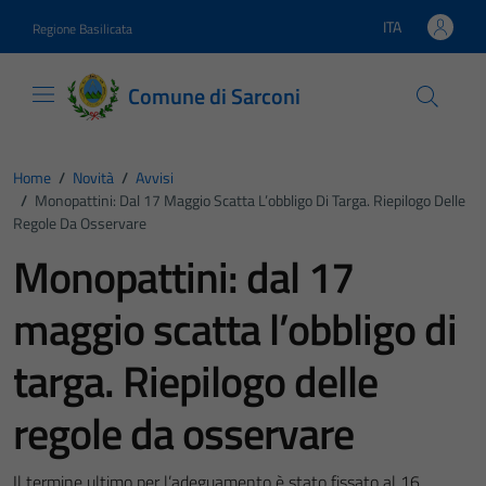
Vai ai contenuti
Vai al footer
ITA
Regione Basilicata
Lingua attiva:
Comune di Sarconi
Home
/
Novità
/
Avvisi
/
Monopattini: Dal 17 Maggio Scatta L’obbligo Di Targa. Riepilogo Delle
Regole Da Osservare
Monopattini: dal 17
maggio scatta l’obbligo di
targa. Riepilogo delle
regole da osservare
Il termine ultimo per l’adeguamento è stato fissato al 16