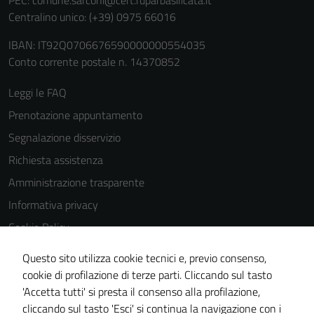
Centralino unico: (+39) 0975 66016
IBAN: IT92Q0706676590000000554035
Conto corrente postale n. 14370852
Leggi le FAQ
Prenotazione appuntamento
Segnalazione disservizio
Richiesta assistenza
Amministrazione trasparente
Informativa privacy
Cookie Policy
Note legali
Questo sito utilizza cookie tecnici e, previo consenso,
Dichiarazione di accessibilità
cookie di profilazione di terze parti. Cliccando sul tasto
'Accetta tutti' si presta il consenso alla profilazione,
Piano di miglioramento del sito
cliccando sul tasto 'Esci' si continua la navigazione con i