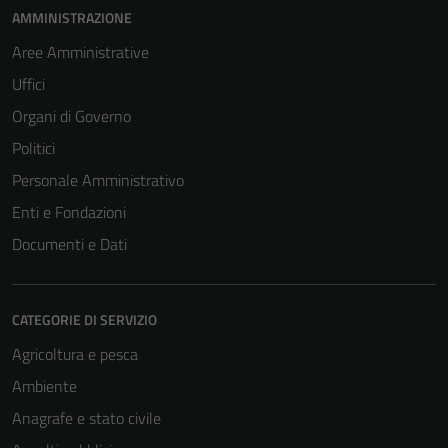
funzionamento
AMMINISTRAZIONE
del sito e non
Aree Amministrative
possono
Uffici
essere
disabilitati.
Organi di Governo
Questi cookie
Politici
non raccolgono
Personale Amministrativo
informazioni
personali.
Enti e Fondazioni
Documenti e Dati
CATEGORIE DI SERVIZIO
Agricoltura e pesca
Ambiente
Anagrafe e stato civile