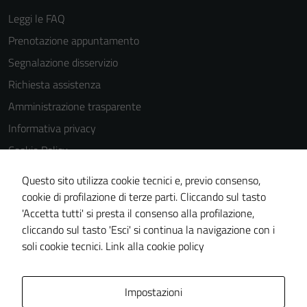
Leggi le FAQ
Prenotazione appuntamento
Segnalazione disservizio
Richiesta assistenza
Amministrazione trasparente
Informativa privacy
Cookie Policy
Note legali
Questo sito utilizza cookie tecnici e, previo consenso,
Dichiarazione di accessibilità
cookie di profilazione di terze parti. Cliccando sul tasto
'Accetta tutti' si presta il consenso alla profilazione,
Piano di miglioramento del sito
cliccando sul tasto 'Esci' si continua la navigazione con i
Statistiche sito web
soli cookie tecnici.
Link alla cookie policy
Area Privata
Impostazioni