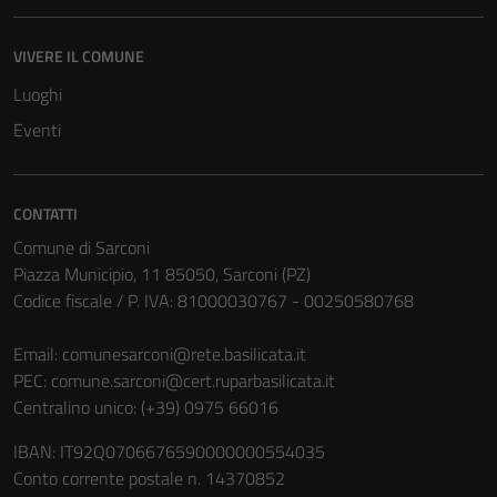
VIVERE IL COMUNE
Luoghi
Eventi
CONTATTI
Comune di Sarconi
Piazza Municipio, 11 85050, Sarconi (PZ)
Codice fiscale / P. IVA: 81000030767 - 00250580768
Email:
comunesarconi@rete.basilicata.it
PEC:
comune.sarconi@cert.ruparbasilicata.it
Centralino unico: (+39) 0975 66016
IBAN: IT92Q0706676590000000554035
Conto corrente postale n. 14370852