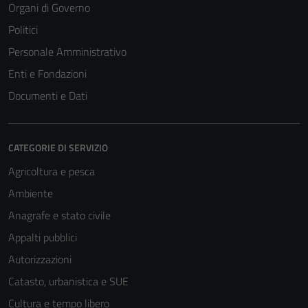
Organi di Governo
Politici
Personale Amministrativo
Tecnici
Enti e Fondazioni
Questi cookie
sono necessari
Documenti e Dati
per il
funzionamento
del sito e non
CATEGORIE DI SERVIZIO
possono
Agricoltura e pesca
essere
Ambiente
disabilitati.
Questi cookie
Anagrafe e stato civile
non raccolgono
Appalti pubblici
informazioni
Autorizzazioni
personali.
Catasto, urbanistica e SUE
Cultura e tempo libero