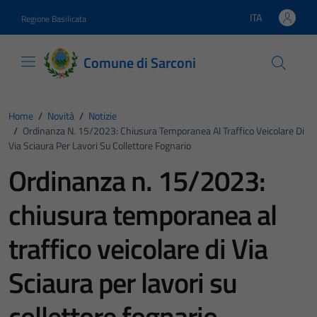
Vai ai contenuti
Vai al footer
ITA
Regione Basilicata
Lingua attiva:
Comune di Sarconi
Home
/
Novità
/
Notizie
/
Ordinanza N. 15/2023: Chiusura Temporanea Al Traffico Veicolare Di
Via Sciaura Per Lavori Su Collettore Fognario
Ordinanza n. 15/2023:
chiusura temporanea al
traffico veicolare di Via
Sciaura per lavori su
collettore fognario