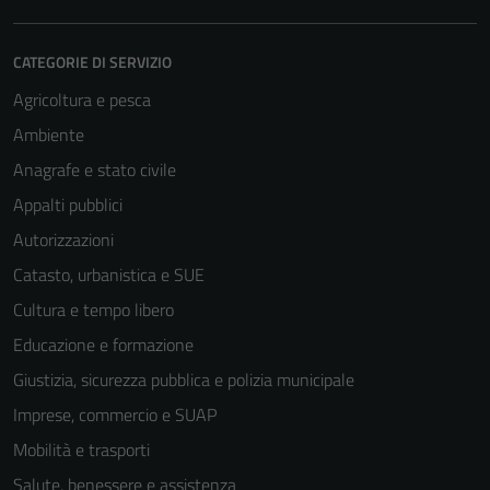
CATEGORIE DI SERVIZIO
Agricoltura e pesca
Ambiente
Anagrafe e stato civile
Appalti pubblici
Autorizzazioni
Tecnici
Catasto, urbanistica e SUE
Questi cookie
sono necessari
Cultura e tempo libero
per il
Educazione e formazione
funzionamento
Giustizia, sicurezza pubblica e polizia municipale
del sito e non
possono
Imprese, commercio e SUAP
essere
Mobilità e trasporti
disabilitati.
Salute, benessere e assistenza