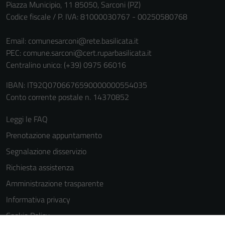
Piazza Municipio, 11 85050, Sarconi (PZ)
informazioni
Codice fiscale / P. IVA: 81000030767 - 00250580768
personali.
Email:
comunesarconi@rete.basilicata.it
PEC:
comune.sarconi@cert.ruparbasilicata.it
Centralino unico: (+39) 0975 66016
IBAN: IT92Q0706676590000000554035
Conto corrente postale n. 14370852
Leggi le FAQ
Prenotazione appuntamento
Segnalazione disservizio
Richiesta assistenza
Amministrazione trasparente
Informativa privacy
Cookie Policy