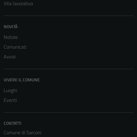
Vita lavorativa
NOVITÀ
Notizie
Comunicati
Avvisi
Tecnici
Questi cookie
sono necessari
VIVERE IL COMUNE
per il
funzionamento
Luoghi
del sito e non
Eventi
possono
essere
disabilitati.
CONTATTI
Questi cookie
Comune di Sarconi
non raccolgono