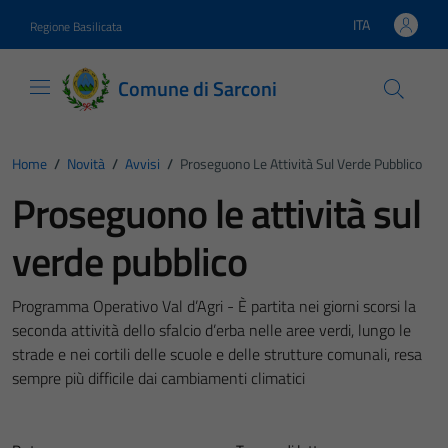
Vai ai contenuti
Vai al footer
ITA
Regione Basilicata
Lingua attiva:
Comune di Sarconi
Home
/
Novità
/
Avvisi
/
Proseguono Le Attività Sul Verde Pubblico
Proseguono le attività sul
verde pubblico
Programma Operativo Val d’Agri - È partita nei giorni scorsi la
seconda attività dello sfalcio d’erba nelle aree verdi, lungo le
strade e nei cortili delle scuole e delle strutture comunali, resa
sempre più difficile dai cambiamenti climatici