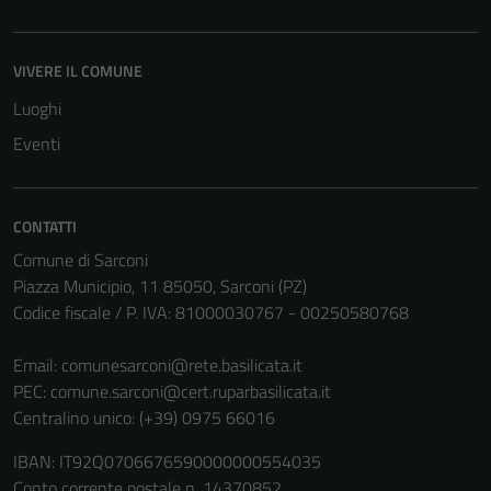
possono
essere
disabilitati.
VIVERE IL COMUNE
Questi cookie
Luoghi
non raccolgono
Eventi
informazioni
personali.
CONTATTI
Comune di Sarconi
Piazza Municipio, 11 85050, Sarconi (PZ)
Codice fiscale / P. IVA: 81000030767 - 00250580768
Email:
comunesarconi@rete.basilicata.it
PEC:
comune.sarconi@cert.ruparbasilicata.it
Centralino unico: (+39) 0975 66016
IBAN: IT92Q0706676590000000554035
Conto corrente postale n. 14370852