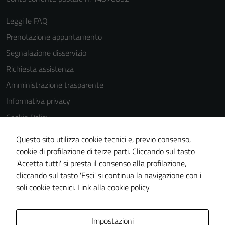
Leggi le FAQ
Prenotazione appuntamento
Segnalazione disservizio
Richiesta assistenza
Amministrazione trasparente
Informativa privacy
Cookie Policy
Note legali
Questo sito utilizza cookie tecnici e, previo consenso,
Dichiarazione di accessibilità
cookie di profilazione di terze parti. Cliccando sul tasto
'Accetta tutti' si presta il consenso alla profilazione,
Piano di miglioramento del sito
cliccando sul tasto 'Esci' si continua la navigazione con i
Statistiche sito web
soli cookie tecnici.
Link alla cookie policy
Area Privata
Impostazioni