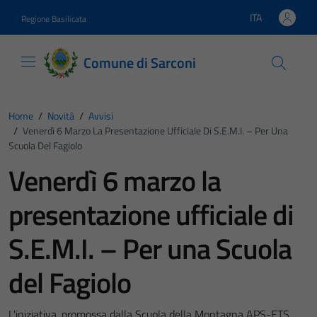
Vai ai contenuti
Vai al footer
ITA
Regione Basilicata
Lingua attiva:
Comune di Sarconi
Home
/
Novità
/
Avvisi
/
Venerdì 6 Marzo La Presentazione Ufficiale Di S.E.M.I. – Per Una
Scuola Del Fagiolo
Venerdì 6 marzo la
presentazione ufficiale di
S.E.M.I. – Per una Scuola
del Fagiolo
L'iniziativa, promossa dalla Scuola della Montagna APS-ETS,