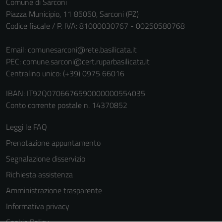
Comune di Sarconi
Questi cookie
Piazza Municipio, 11 85050, Sarconi (PZ)
sono necessari
Codice fiscale / P. IVA: 81000030767 - 00250580768
per il
funzionamento
Email:
comunesarconi@rete.basilicata.it
del sito e non
PEC:
comune.sarconi@cert.ruparbasilicata.it
possono
Centralino unico: (+39) 0975 66016
essere
disabilitati.
IBAN: IT92Q0706676590000000554035
Questi cookie
Conto corrente postale n. 14370852
non raccolgono
informazioni
Leggi le FAQ
personali.
Prenotazione appuntamento
Segnalazione disservizio
Richiesta assistenza
Amministrazione trasparente
Informativa privacy