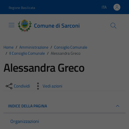
Vai ai contenuti
Vai al footer
ITA
Regione Basilicata
Lingua attiva:
Comune di Sarconi
Home
/
Amministrazione
/
Consiglio Comunale
/
Il Consiglio Comunale
/
Alessandra Greco
Alessandra Greco
Condividi
Vedi azioni
INDICE DELLA PAGINA
Organizzazioni