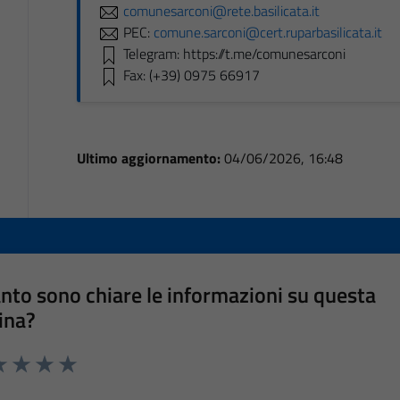
comunesarconi@rete.basilicata.it
PEC:
comune.sarconi@cert.ruparbasilicata.it
Telegram: https://t.me/comunesarconi
Fax: (+39) 0975 66917
Ultimo aggiornamento:
04/06/2026, 16:48
nto sono chiare le informazioni su questa
ina?
a 1 stelle su 5
luta 2 stelle su 5
Valuta 3 stelle su 5
Valuta 4 stelle su 5
Valuta 5 stelle su 5