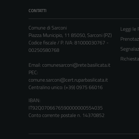
CONTATTI
Comune di Sarconi
Leggi le
Piazza Municipio, 11 85050, Sarconi (PZ)
Prenota
Codice fiscale / P. IVA: 81000030767 -
Segnalazi
00250580768
Richiest
Email:
comunesarconi@rete.basilicata.it
PEC:
comune.sarconi@cert.ruparbasilicata.it
Centralino unico: (+39) 0975 66016
IBAN:
IT92Q0706676590000000554035
Conto corrente postale n. 14370852