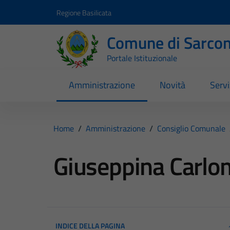
Vai ai contenuti
Vai al footer
Regione Basilicata
Comune di Sarcon
Portale Istituzionale
Amministrazione
Novità
Servi
Home
/
Amministrazione
/
Consiglio Comunale
Giuseppina Carl
INDICE DELLA PAGINA