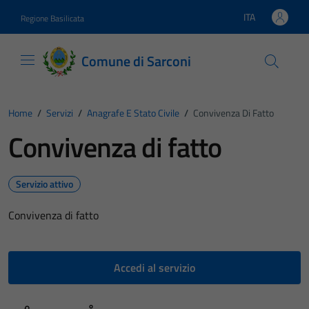
Vai ai contenuti
Vai al footer
ITA
Regione Basilicata
Lingua attiva:
Comune di Sarconi
Home
/
Servizi
/
Anagrafe E Stato Civile
/
Convivenza Di Fatto
Convivenza di fatto
Servizio attivo
Convivenza di fatto
Accedi al servizio