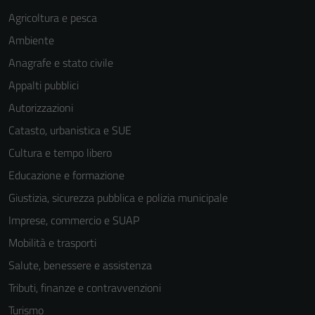
Agricoltura e pesca
Ambiente
Anagrafe e stato civile
Appalti pubblici
Autorizzazioni
Catasto, urbanistica e SUE
Tecnici
Cultura e tempo libero
Questi cookie
Educazione e formazione
sono necessari
per il
Giustizia, sicurezza pubblica e polizia municipale
funzionamento
Imprese, commercio e SUAP
del sito e non
Mobilità e trasporti
possono
essere
Salute, benessere e assistenza
disabilitati.
Tributi, finanze e contravvenzioni
Questi cookie
Turismo
non raccolgono