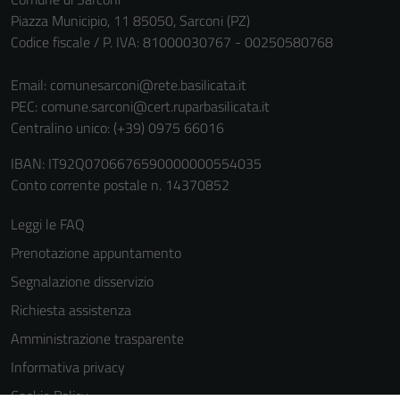
Piazza Municipio, 11 85050, Sarconi (PZ)
Codice fiscale / P. IVA: 81000030767 - 00250580768
Email:
comunesarconi@rete.basilicata.it
PEC:
comune.sarconi@cert.ruparbasilicata.it
Centralino unico: (+39) 0975 66016
IBAN: IT92Q0706676590000000554035
Conto corrente postale n. 14370852
Leggi le FAQ
Prenotazione appuntamento
Segnalazione disservizio
Richiesta assistenza
Amministrazione trasparente
Informativa privacy
Cookie Policy