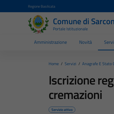
Vai ai contenuti
Vai al footer
Regione Basilicata
Comune di Sarcon
Portale Istituzionale
Amministrazione
Novità
Servi
Home
/
Servizi
/
Anagrafe E Stato C
Iscrizione re
cremazioni
Servizio attivo