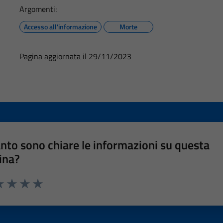
Argomenti:
Accesso all'informazione
Morte
Pagina aggiornata il 29/11/2023
nto sono chiare le informazioni su questa
ina?
a 1 stelle su 5
luta 2 stelle su 5
Valuta 3 stelle su 5
Valuta 4 stelle su 5
Valuta 5 stelle su 5