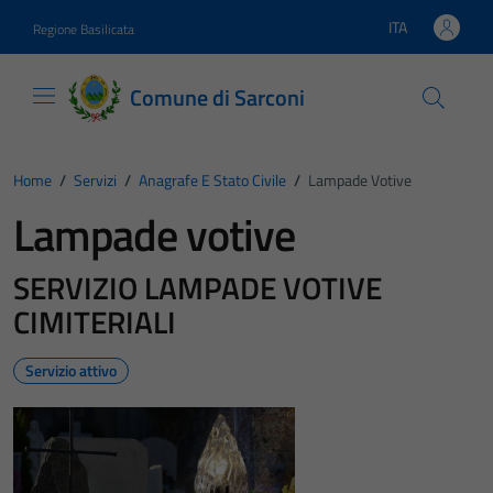
Vai ai contenuti
Vai al footer
ITA
Regione Basilicata
Lingua attiva:
Comune di Sarconi
Home
/
Servizi
/
Anagrafe E Stato Civile
/
Lampade Votive
Lampade votive
SERVIZIO LAMPADE VOTIVE
CIMITERIALI
Servizio attivo