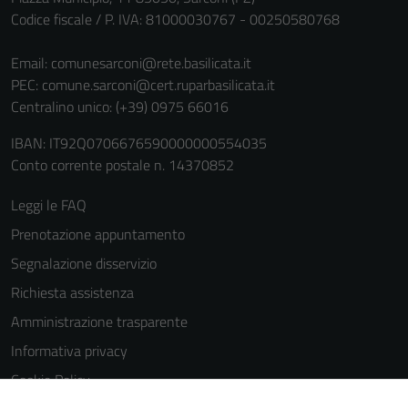
Codice fiscale / P. IVA: 81000030767 - 00250580768
Email:
comunesarconi@rete.basilicata.it
PEC:
comune.sarconi@cert.ruparbasilicata.it
Centralino unico: (+39) 0975 66016
IBAN: IT92Q0706676590000000554035
Conto corrente postale n. 14370852
Leggi le FAQ
Prenotazione appuntamento
Segnalazione disservizio
Richiesta assistenza
Amministrazione trasparente
Informativa privacy
Cookie Policy