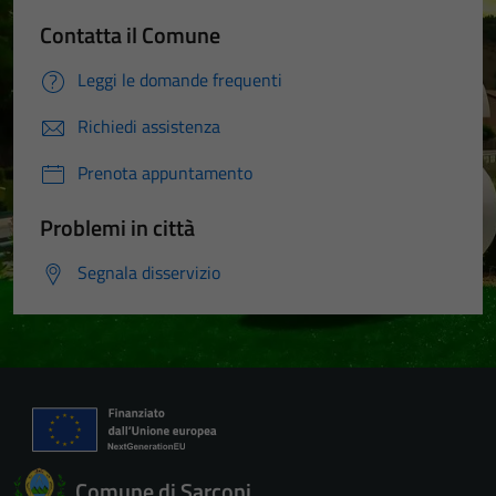
Contatta il Comune
Leggi le domande frequenti
Richiedi assistenza
Prenota appuntamento
Tecnici
Problemi in città
Questi cookie
sono necessari
Segnala disservizio
per il
funzionamento
del sito e non
possono
essere
disabilitati.
Questi cookie
non raccolgono
Comune di Sarconi