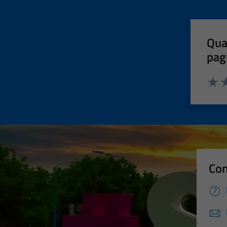
Qua
pag
Valut
Va
Con