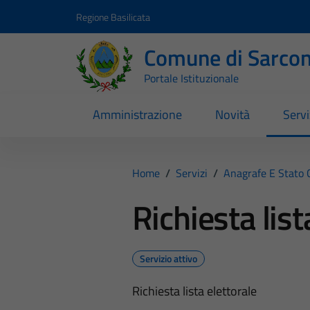
Vai ai contenuti
Vai al footer
Regione Basilicata
Comune di Sarcon
Portale Istituzionale
Amministrazione
Novità
Servi
Home
/
Servizi
/
Anagrafe E Stato C
Richiesta list
Servizio attivo
Richiesta lista elettorale