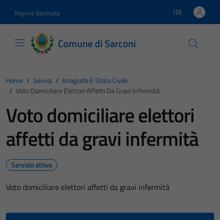
Vai ai contenuti
Vai al footer
ITA
Regione Basilicata
Lingua attiva:
Comune di Sarconi
Home
/
Servizi
/
Anagrafe E Stato Civile
/
Voto Domiciliare Elettori Affetti Da Gravi Infermità
Voto domiciliare elettori
affetti da gravi infermità
Servizio attivo
Voto domiciliare elettori affetti da gravi infermità