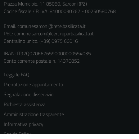
Piazza Municipio, 11 85050, Sarconi (PZ)
Codice fiscale / P. IVA: 81000030767 - 00250580768
Email:
comunesarconi@rete.basilicata.it
PEC:
comune.sarconi@cert.ruparbasilicata.it
Centralino unico: (+39) 0975 66016
IBAN: IT92Q0706676590000000554035
Conto corrente postale n. 14370852
Leggi le FAQ
Prenotazione appuntamento
Segnalazione disservizio
Richiesta assistenza
Amministrazione trasparente
Informativa privacy
Cookie Policy