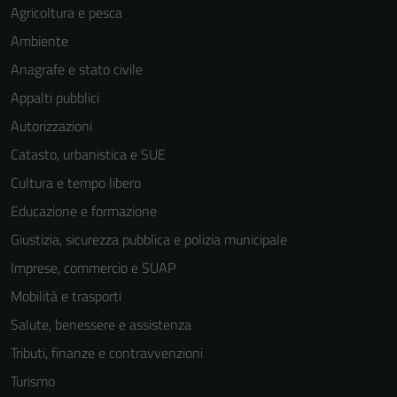
Agricoltura e pesca
sono necessari
per il
Ambiente
funzionamento
Anagrafe e stato civile
del sito e non
Appalti pubblici
possono
essere
Autorizzazioni
disabilitati.
Catasto, urbanistica e SUE
Questi cookie
Cultura e tempo libero
non raccolgono
informazioni
Educazione e formazione
personali.
Giustizia, sicurezza pubblica e polizia municipale
Imprese, commercio e SUAP
Mobilità e trasporti
Salute, benessere e assistenza
Tributi, finanze e contravvenzioni
Turismo