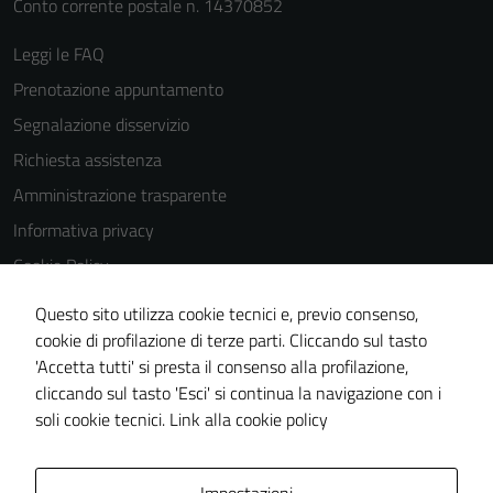
Conto corrente postale n. 14370852
Leggi le FAQ
Prenotazione appuntamento
Segnalazione disservizio
Richiesta assistenza
Amministrazione trasparente
Informativa privacy
Cookie Policy
Note legali
Questo sito utilizza cookie tecnici e, previo consenso,
Dichiarazione di accessibilità
cookie di profilazione di terze parti. Cliccando sul tasto
'Accetta tutti' si presta il consenso alla profilazione,
Piano di miglioramento del sito
cliccando sul tasto 'Esci' si continua la navigazione con i
Statistiche sito web
soli cookie tecnici.
Link alla cookie policy
Area Privata