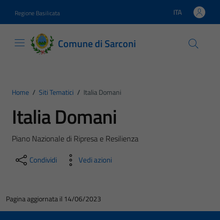
Vai ai contenuti
Vai al footer
ITA
Regione Basilicata
Lingua attiva:
Comune di Sarconi
Home
/
Siti Tematici
/
Italia Domani
Italia Domani
Piano Nazionale di Ripresa e Resilienza
Condividi
Vedi azioni
Pagina aggiornata il 14/06/2023