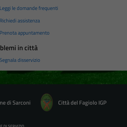
Leggi le domande frequenti
Richiedi assistenza
Prenota appuntamento
blemi in città
Segnala disservizio
e di Sarconi
Città del Fagiolo IGP
E DI SERVIZIO