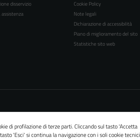
one disservizio
Cookie Policy
a assistenza
Note legali
Dichiarazione di accessibilità
Piano di miglioramento del sito
Statistiche sito web
kie di profilazione di terze parti. Cliccando sul tasto 'Accetta
 tasto 'Esci' si continua la navigazione con i soli cookie tecnici