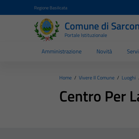
Vai ai contenuti
Vai al footer
Regione Basilicata
Comune di Sarcon
Portale Istituzionale
Amministrazione
Novità
Servi
Home
/
Vivere Il Comune
/
Luoghi
Centro Per L