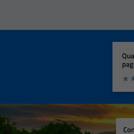
Qua
pag
Valut
Va
Con