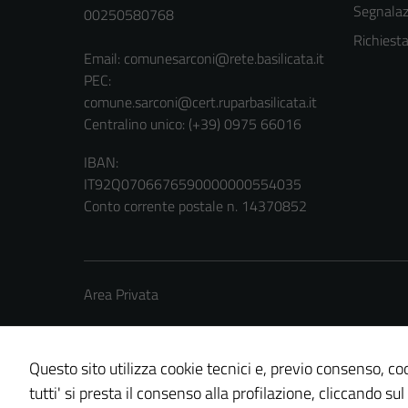
Segnalazi
00250580768
Richiest
Email:
comunesarconi@rete.basilicata.it
PEC:
comune.sarconi@cert.ruparbasilicata.it
Centralino unico: (+39) 0975 66016
IBAN:
IT92Q0706676590000000554035
Conto corrente postale n. 14370852
Area Privata
Questo sito utilizza cookie tecnici e, previo consenso, coo
tutti' si presta il consenso alla profilazione, cliccando sul
Credits: ©
Technical Design s.r.l.