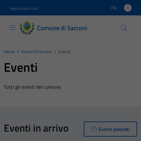
Vai ai contenuti
Vai al footer
ITA
Regione Basilicata
Lingua attiva:
Comune di Sarconi
Home
/
Vivere Il Comune
/
Eventi
Eventi
Tutti gli eventi del comune
Eventi in arrivo
Eventi passati