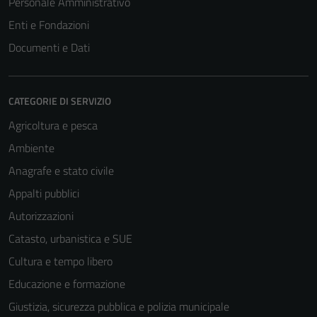
Personale Amministrativo
Enti e Fondazioni
Tecnici
Documenti e Dati
Questi cookie
sono necessari
per il
CATEGORIE DI SERVIZIO
funzionamento
del sito e non
Agricoltura e pesca
possono
Ambiente
essere
Anagrafe e stato civile
disabilitati.
Questi cookie
Appalti pubblici
non raccolgono
Autorizzazioni
informazioni
Catasto, urbanistica e SUE
personali.
Cultura e tempo libero
Educazione e formazione
Giustizia, sicurezza pubblica e polizia municipale