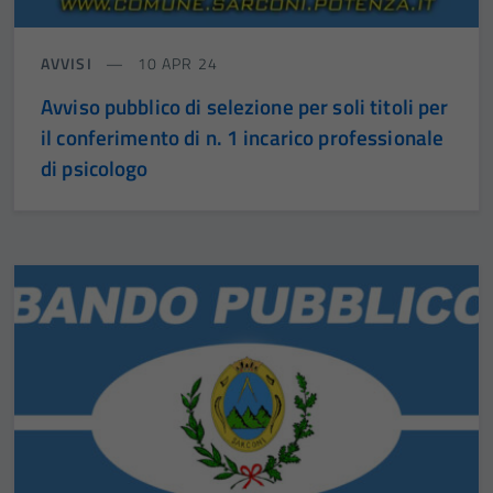
AVVISI
10 APR 24
Avviso pubblico di selezione per soli titoli per
il conferimento di n. 1 incarico professionale
di psicologo