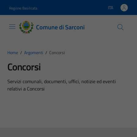
Vai ai contenuti
Vai al footer
ITA
Regione Basilicata
Lingua attiva:
Comune di Sarconi
Home
/
Argomenti
/
Concorsi
Concorsi
Dettagli dell'argomento
Servizi comunali, documenti, uffici, notizie ed eventi
relativi a Concorsi