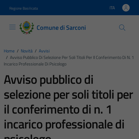
Vai ai contenuti
Vai al footer
ITA
Regione Basilicata
Lingua attiva:
Comune di Sarconi
Home
/
Novità
/
Avvisi
/
Avviso Pubblico Di Selezione Per Soli Titoli Per Il Conferimento Di N. 1
Incarico Professionale Di Psicologo
Avviso pubblico di
selezione per soli titoli per
il conferimento di n. 1
incarico professionale di
psicologo