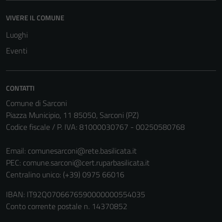
possono
essere
VIVERE IL COMUNE
disabilitati.
Luoghi
Questi cookie
non raccolgono
Eventi
informazioni
personali.
CONTATTI
Comune di Sarconi
Piazza Municipio, 11 85050, Sarconi (PZ)
Codice fiscale / P. IVA: 81000030767 - 00250580768
Email:
comunesarconi@rete.basilicata.it
PEC:
comune.sarconi@cert.ruparbasilicata.it
Centralino unico: (+39) 0975 66016
IBAN: IT92Q0706676590000000554035
Conto corrente postale n. 14370852