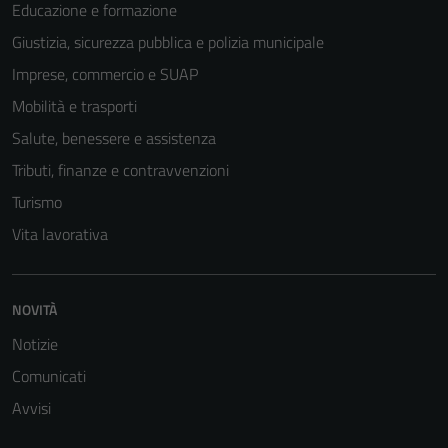
Educazione e formazione
Giustizia, sicurezza pubblica e polizia municipale
Imprese, commercio e SUAP
Mobilità e trasporti
Salute, benessere e assistenza
Tributi, finanze e contravvenzioni
Turismo
Vita lavorativa
Tecnici
NOVITÀ
Questi cookie
Notizie
sono necessari
Comunicati
per il
funzionamento
Avvisi
del sito e non