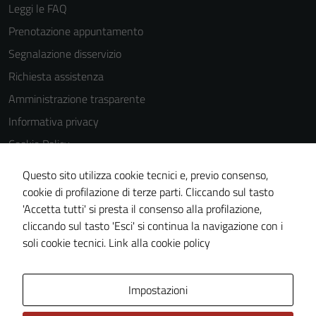
Leggi le FAQ
Prenotazione appuntamento
Segnalazione disservizio
Richiesta assistenza
Amministrazione trasparente
Informativa privacy
Cookie Policy
Note legali
Questo sito utilizza cookie tecnici e, previo consenso,
Dichiarazione di accessibilità
cookie di profilazione di terze parti. Cliccando sul tasto
'Accetta tutti' si presta il consenso alla profilazione,
Piano di miglioramento del sito
cliccando sul tasto 'Esci' si continua la navigazione con i
Statistiche sito web
soli cookie tecnici.
Link alla cookie policy
Area Privata
Impostazioni