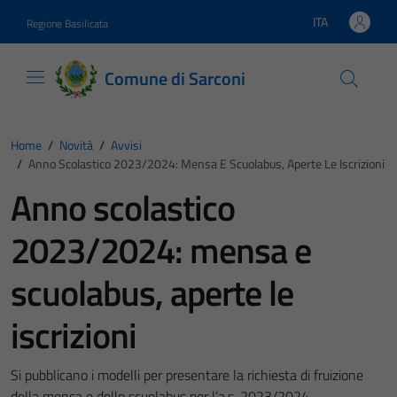
Vai ai contenuti
Vai al footer
ITA
Regione Basilicata
Lingua attiva:
Comune di Sarconi
Home
/
Novità
/
Avvisi
/
Anno Scolastico 2023/2024: Mensa E Scuolabus, Aperte Le Iscrizioni
Anno scolastico
2023/2024: mensa e
scuolabus, aperte le
iscrizioni
Si pubblicano i modelli per presentare la richiesta di fruizione
della mensa e dello scuolabus per l’a.s. 2023/2024