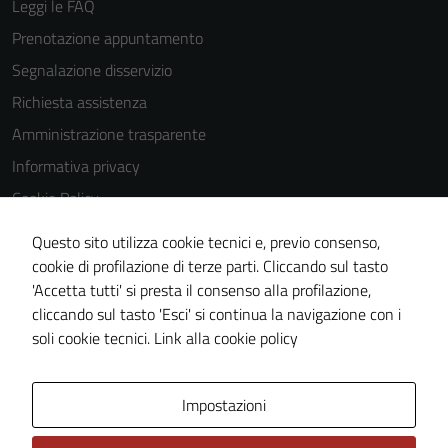
Leggi le FAQ
Prenotazione appuntamento
Segnalazione disservizio
Richiesta assistenza
Amministrazione trasparente
Informativa privacy
Cookie Policy
Note legali
Questo sito utilizza cookie tecnici e, previo consenso,
Dichiarazione di accessibilità
cookie di profilazione di terze parti. Cliccando sul tasto
'Accetta tutti' si presta il consenso alla profilazione,
Piano di miglioramento del sito
cliccando sul tasto 'Esci' si continua la navigazione con i
Statistiche sito web
soli cookie tecnici.
Link alla cookie policy
Area Privata
Impostazioni