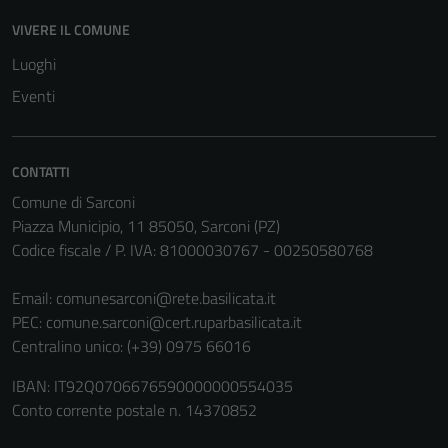
VIVERE IL COMUNE
Luoghi
Eventi
CONTATTI
Comune di Sarconi
Piazza Municipio, 11 85050, Sarconi (PZ)
Codice fiscale / P. IVA: 81000030767 - 00250580768
Email:
comunesarconi@rete.basilicata.it
PEC:
comune.sarconi@cert.ruparbasilicata.it
Centralino unico: (+39) 0975 66016
IBAN: IT92Q0706676590000000554035
Conto corrente postale n. 14370852