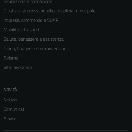
Educazione e formazione
Giustizia, sicurezza pubblica e polizia municipale
Imprese, commercio e SUAP
Tecnici
Mobilità e trasporti
Questi cookie
sono necessari
Salute, benessere e assistenza
per il
Tributi, finanze e contravvenzioni
funzionamento
Turismo
del sito e non
possono
Vita lavorativa
essere
disabilitati.
Questi cookie
NOVITÀ
non raccolgono
Notizie
informazioni
personali.
Comunicati
Avvisi