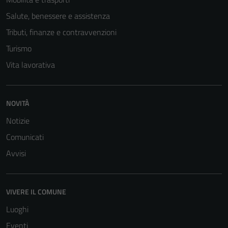
Tecnici
Salute, benessere e assistenza
Questi cookie
Tributi, finanze e contravvenzioni
sono necessari
Turismo
per il
funzionamento
Vita lavorativa
del sito e non
possono
essere
NOVITÀ
disabilitati.
Notizie
Questi cookie
non raccolgono
Comunicati
informazioni
Avvisi
personali.
VIVERE IL COMUNE
Luoghi
Eventi