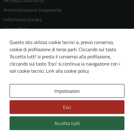
Richiesta assistenza
Amministrazione trasparente
Informativa privacy
Cookie Policy
Note legali
Questo sito utilizza cookie tecnici e, previo consenso,
Dichiarazione di accessibilità
cookie di profilazione di terze parti. Cliccando sul tasto
'Accetta tutti' si presta il consenso alla profilazione,
Piano di miglioramento del sito
cliccando sul tasto 'Esci' si continua la navigazione con i
Statistiche sito web
soli cookie tecnici.
Link alla cookie policy
Area Privata
Impostazioni
Esci
Accetta tutti
Credits: ©
Technical Design s.r.l.