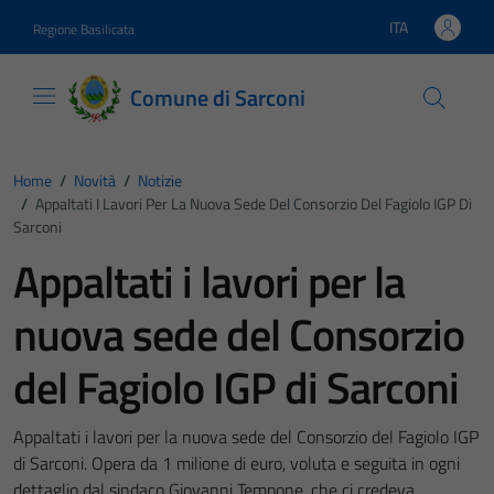
Vai ai contenuti
Vai al footer
ITA
Regione Basilicata
Lingua attiva:
Comune di Sarconi
Home
/
Novità
/
Notizie
/
Appaltati I Lavori Per La Nuova Sede Del Consorzio Del Fagiolo IGP Di
Sarconi
Appaltati i lavori per la
nuova sede del Consorzio
del Fagiolo IGP di Sarconi
Appaltati i lavori per la nuova sede del Consorzio del Fagiolo IGP
di Sarconi. Opera da 1 milione di euro, voluta e seguita in ogni
dettaglio dal sindaco Giovanni Tempone, che ci credeva