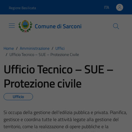
Vai ai contenuti
Vai al footer
ITA
Regione Basilicata
Lingua attiva:
Comune di Sarconi
Home
/
Amministrazione
/
Uffici
/
Ufficio Tecnico – SUE – Protezione Civile
Ufficio Tecnico – SUE –
Protezione civile
Ufficio
Si occupa della gestione dell'edilizia pubblica e privata. Pianifica,
gestisce e coordina tutte le attività legate alla gestione del
territorio, come la realizzazione di opere pubbliche e la