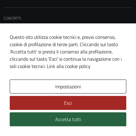
CONTATTI
Comune di Sarconi
Piazza Municipio, 11 85050, Sarconi (PZ)
Questo sito utilizza cookie tecnici e, previo consenso,
Codice fiscale / P. IVA: 81000030767 - 00250580768
cookie di profilazione di terze parti. Cliccando sul tasto
'Accetta tutti' si presta il consenso alla profilazione,
Email:
comunesarconi@rete.basilicata.it
cliccando sul tasto 'Esci' si continua la navigazione con i
PEC:
comune.sarconi@cert.ruparbasilicata.it
soli cookie tecnici.
Link alla cookie policy
Centralino unico: (+39) 0975 66016
IBAN: IT92Q0706676590000000554035
Impostazioni
Conto corrente postale n. 14370852
Esci
Leggi le FAQ
Prenotazione appuntamento
Accetta tutti
Segnalazione disservizio
Richiesta assistenza