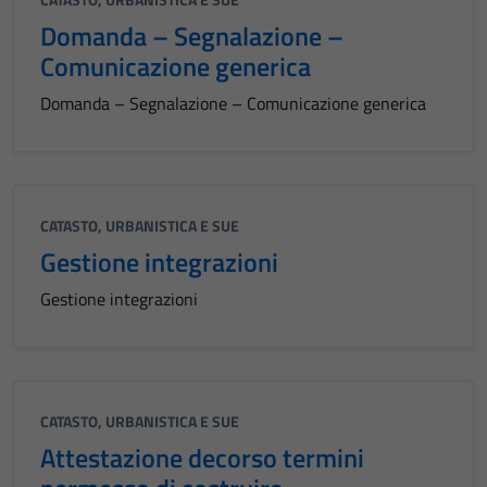
Tecnici
Domanda – Segnalazione –
Questi cookie
Comunicazione generica
sono necessari
per il
Domanda – Segnalazione – Comunicazione generica
funzionamento
del sito e non
possono
essere
CATASTO, URBANISTICA E SUE
disabilitati.
Gestione integrazioni
Questi cookie
non raccolgono
Gestione integrazioni
informazioni
personali.
CATASTO, URBANISTICA E SUE
Attestazione decorso termini