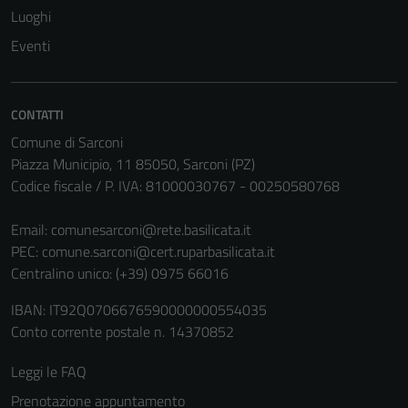
Luoghi
disabilitati.
Questi cookie
Eventi
non raccolgono
informazioni
personali.
CONTATTI
Comune di Sarconi
Piazza Municipio, 11 85050, Sarconi (PZ)
Codice fiscale / P. IVA: 81000030767 - 00250580768
Email:
comunesarconi@rete.basilicata.it
PEC:
comune.sarconi@cert.ruparbasilicata.it
Centralino unico: (+39) 0975 66016
IBAN: IT92Q0706676590000000554035
Conto corrente postale n. 14370852
Leggi le FAQ
Prenotazione appuntamento