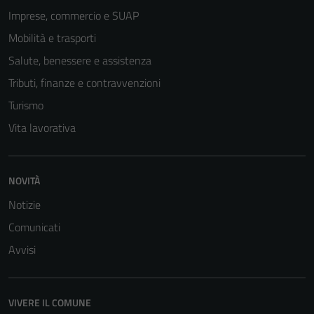
Imprese, commercio e SUAP
Mobilità e trasporti
Salute, benessere e assistenza
Tributi, finanze e contravvenzioni
Turismo
Vita lavorativa
NOVITÀ
Tecnici
Notizie
Questi cookie
Comunicati
sono necessari
per il
Avvisi
funzionamento
del sito e non
possono
VIVERE IL COMUNE
essere