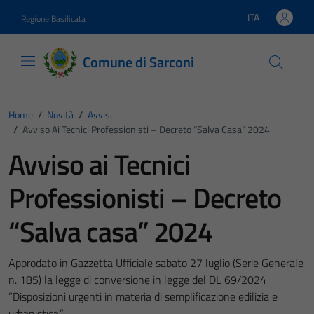
Vai ai contenuti
Vai al footer
ITA
Regione Basilicata
Lingua attiva:
Comune di Sarconi
Home
/
Novità
/
Avvisi
/
Avviso Ai Tecnici Professionisti – Decreto “Salva Casa” 2024
Avviso ai Tecnici
Professionisti – Decreto
“Salva casa” 2024
Approdato in Gazzetta Ufficiale sabato 27 luglio (Serie Generale
n. 185) la legge di conversione in legge del DL 69/2024
“Disposizioni urgenti in materia di semplificazione edilizia e
urbanistica.”