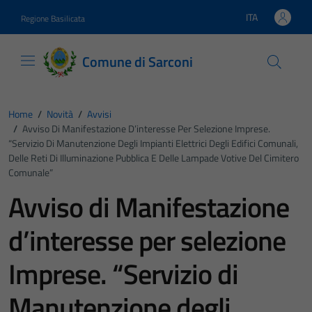
Vai ai contenuti
Vai al footer
ITA
Regione Basilicata
Lingua attiva:
Comune di Sarconi
Home
/
Novità
/
Avvisi
/
Avviso Di Manifestazione D’interesse Per Selezione Imprese.
“Servizio Di Manutenzione Degli Impianti Elettrici Degli Edifici Comunali,
Delle Reti Di Illuminazione Pubblica E Delle Lampade Votive Del Cimitero
Comunale”
Avviso di Manifestazione
d’interesse per selezione
Imprese. “Servizio di
Manutenzione degli