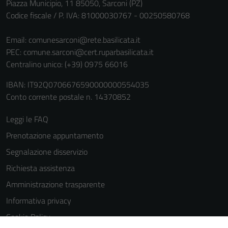
Piazza Municipio, 11 85050, Sarconi (PZ)
Codice fiscale / P. IVA: 81000030767 - 00250580768
Email:
comunesarconi@rete.basilicata.it
PEC:
comune.sarconi@cert.ruparbasilicata.it
Centralino unico: (+39) 0975 66016
IBAN: IT92Q0706676590000000554035
Conto corrente postale n. 14370852
Leggi le FAQ
Prenotazione appuntamento
Segnalazione disservizio
Richiesta assistenza
Amministrazione trasparente
Informativa privacy
Cookie Policy