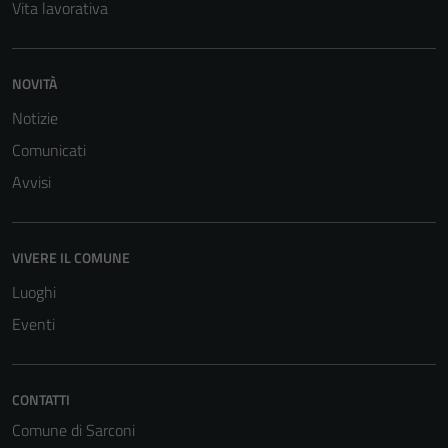
Vita lavorativa
sono necessari
per il
funzionamento
NOVITÀ
del sito e non
possono
Notizie
essere
Comunicati
disabilitati.
Avvisi
Questi cookie
non raccolgono
informazioni
personali.
VIVERE IL COMUNE
Luoghi
Eventi
CONTATTI
Comune di Sarconi