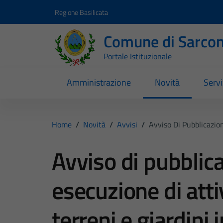
Vai ai contenuti
Vai al footer
Regione Basilicata
Comune di Sarcon
Portale Istituzionale
Amministrazione
Novità
Servi
Home
/
Novità
/
Avvisi
/
Avviso Di Pubblicazion
Avviso di pubblic
esecuzione di attiv
terreni e giardini i