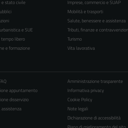
e stato civile
Imprese, commercio e SUAP
ubblici
Mobilità e trasporti
zioni
Salute, benessere e assistenza
 urbanistica e SUE
Tributi, finanze e contravvenzion
e tempo libero
Turismo
ne e formazione
Vita lavorativa
 FAQ
Amministrazione trasparente
zione appuntamento
Informativa privacy
one disservizio
Cookie Policy
Tecnici
a assistenza
Note legali
Questi cookie
Dichiarazione di accessibilità
sono necessari
Piano di miglioramento del sito