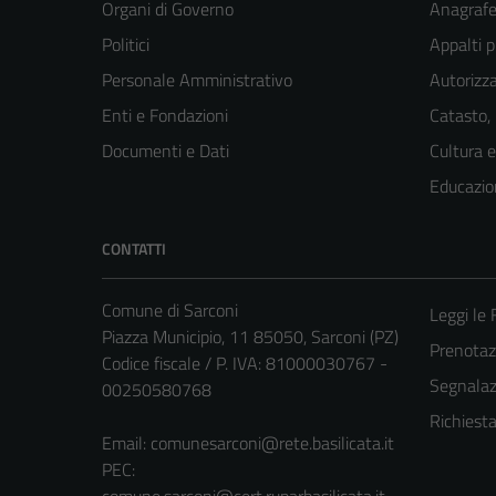
Organi di Governo
Anagrafe 
Politici
Appalti p
Personale Amministrativo
Autorizza
Enti e Fondazioni
Catasto,
Documenti e Dati
Cultura 
Educazio
CONTATTI
Comune di Sarconi
Leggi le
Piazza Municipio, 11 85050, Sarconi (PZ)
Prenota
Codice fiscale / P. IVA: 81000030767 -
Segnalazi
00250580768
Richiest
Email:
comunesarconi@rete.basilicata.it
PEC:
comune.sarconi@cert.ruparbasilicata.it