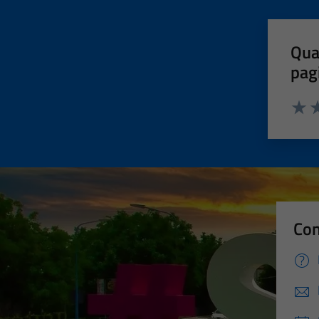
Qua
pag
Valut
Va
Con