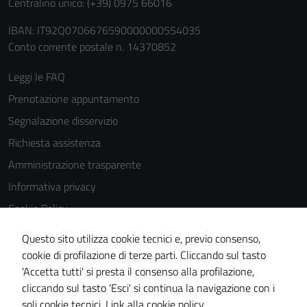
Centralino unico: (+39) 0975 66016
IBAN: IT92Q0706676590000000554035
Conto corrente postale n. 14370852
Leggi le FAQ
Prenotazione appuntamento
Segnalazione disservizio
Richiesta assistenza
Amministrazione trasparente
Informativa privacy
Cookie Policy
Note legali
Questo sito utilizza cookie tecnici e, previo consenso,
Dichiarazione di accessibilità
cookie di profilazione di terze parti. Cliccando sul tasto
'Accetta tutti' si presta il consenso alla profilazione,
Piano di miglioramento del sito
cliccando sul tasto 'Esci' si continua la navigazione con i
Statistiche sito web
soli cookie tecnici.
Link alla cookie policy