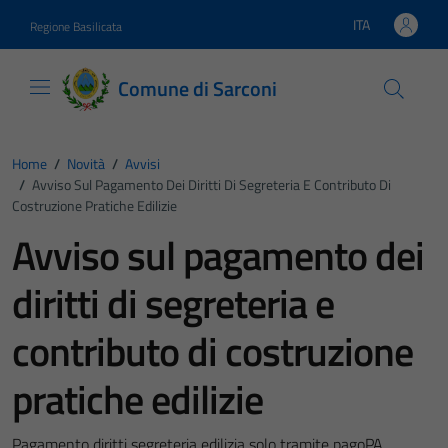
Vai ai contenuti
Vai al footer
ITA
Regione Basilicata
Lingua attiva:
Comune di Sarconi
Home
/
Novità
/
Avvisi
/
Avviso Sul Pagamento Dei Diritti Di Segreteria E Contributo Di
Costruzione Pratiche Edilizie
Avviso sul pagamento dei
diritti di segreteria e
contributo di costruzione
pratiche edilizie
Pagamento diritti segreteria edilizia solo tramite pagoPA.