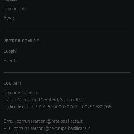
Comunicati
Avvisi
Tecnici
VIVERE IL COMUNE
Questi cookie
Luoghi
sono necessari
Eventi
per il
funzionamento
del sito e non
possono
CONTATTI
essere
Comune di Sarconi
disabilitati.
Piazza Municipio, 11 85050, Sarconi (PZ)
Questi cookie
Codice fiscale / P. IVA: 81000030767 - 00250580768
non raccolgono
informazioni
Email:
comunesarconi@rete.basilicata.it
personali.
PEC:
comune.sarconi@cert.ruparbasilicata.it