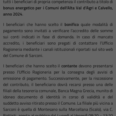
tutti i beneficiari di propria competenza il contributo a titolo di
bonus energetico per i Comuni dell’Alta Val d’Agri e Calvello,
anno 2024
.
I beneficiari che hanno scelto il
bonifico
quale modalità di
pagamento sono invitati a verificare l’accredito delle somme
sui conti indicati in fase di domanda. In caso di mancato
accredito, i beneficiari sono pregati di contattare l’Ufficio
Ragioneria mediante i canali istituzionali riportati sul sito web
del Comune di Sarconi.
I beneficiari che hanno scelto il
contante
devono presentarsi
presso l’Ufficio Ragioneria per la consegna degli avvisi di
emissione di pagamento. Successivamente, per la riscossione
del contributo, il beneficiario dovrà recarsi presso una delle
filiali della tesoreria comunale, Banca Magna Grecia, munito di
idoneo documento di identità in corso di validità e del
suddetto avviso ritirato presso il Comune. La filiale più vicina a
Sarconi è quella di Montesano sulla Marcellana (Scalo), via C.
Battisti, aperta al pubblico dal Lunedì al Venerdì 08:20 - 13:20