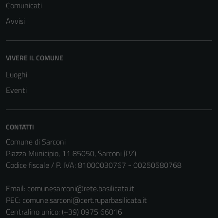
Comunicati
del sito e non
Avvisi
possono
essere
disabilitati.
Questi cookie
VIVERE IL COMUNE
non raccolgono
Luoghi
informazioni
Eventi
personali.
CONTATTI
Comune di Sarconi
Piazza Municipio, 11 85050, Sarconi (PZ)
Codice fiscale / P. IVA: 81000030767 - 00250580768
Email:
comunesarconi@rete.basilicata.it
PEC:
comune.sarconi@cert.ruparbasilicata.it
Centralino unico: (+39) 0975 66016