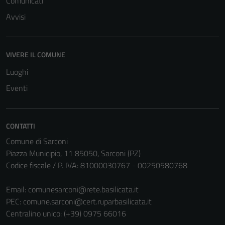
Comunicati
del sito e non
Avvisi
possono
essere
disabilitati.
VIVERE IL COMUNE
Questi cookie
non raccolgono
Luoghi
informazioni
Eventi
personali.
CONTATTI
Comune di Sarconi
Piazza Municipio, 11 85050, Sarconi (PZ)
Codice fiscale / P. IVA: 81000030767 - 00250580768
Email:
comunesarconi@rete.basilicata.it
PEC:
comune.sarconi@cert.ruparbasilicata.it
Centralino unico: (+39) 0975 66016