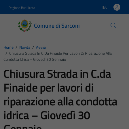
Vai ai contenuti
Vai al footer
ITA
Regione Basilicata
Lingua attiva:
Comune di Sarconi
Home
/
Novità
/
Avvisi
/
Chiusura Strada In C.da Finaide Per Lavori Di Riparazione Alla
Condotta Idrica – Giovedì 30 Gennaio
Chiusura Strada in C.da
Finaide per lavori di
riparazione alla condotta
idrica – Giovedì 30
Gennaio