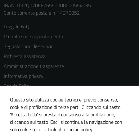
IBAN: IT92Q0706676590000000554035
Conto corrente postale n. 14370852
Leggi le FAQ
Prenotazione appuntamento
Segnalazione disservizio
Richiesta assistenza
Amministrazione trasparente
Informativa privacy
Cookie Policy
Note legali
Questo sito utilizza cookie tecnici e, previo consenso,
Dichiarazione di accessibilità
cookie di profilazione di terze parti. Cliccando sul tasto
'Accetta tutti' si presta il consenso alla profilazione,
Piano di miglioramento del sito
cliccando sul tasto 'Esci' si continua la navigazione con i
Statistiche sito web
soli cookie tecnici.
Link alla cookie policy