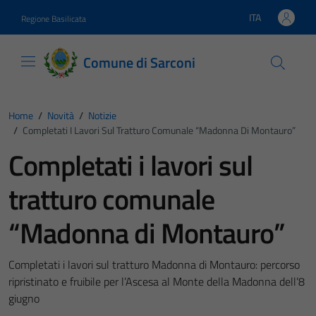
Vai ai contenuti
Vai al footer
ITA
Regione Basilicata
Lingua attiva:
Comune di Sarconi
Home
/
Novità
/
Notizie
/
Completati I Lavori Sul Tratturo Comunale “Madonna Di Montauro”
Completati i lavori sul
tratturo comunale
“Madonna di Montauro”
Completati i lavori sul tratturo Madonna di Montauro: percorso
ripristinato e fruibile per l’Ascesa al Monte della Madonna dell’8
giugno