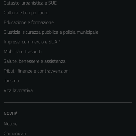
Catasto, urbanistica e SUE
Cultura e tempo libero
Educazione e formazione
Giustizia, sicurezza pubblica e polizia municipale
Tecnici
Imprese, commercio e SUAP
Questi cookie
sono necessari
Mobilità e trasporti
per il
Salute, benessere e assistenza
funzionamento
Tributi, finanze e contravvenzioni
del sito e non
possono
Turismo
essere
Vita lavorativa
disabilitati.
Questi cookie
non raccolgono
NOVITÀ
informazioni
personali.
Notizie
Comunicati