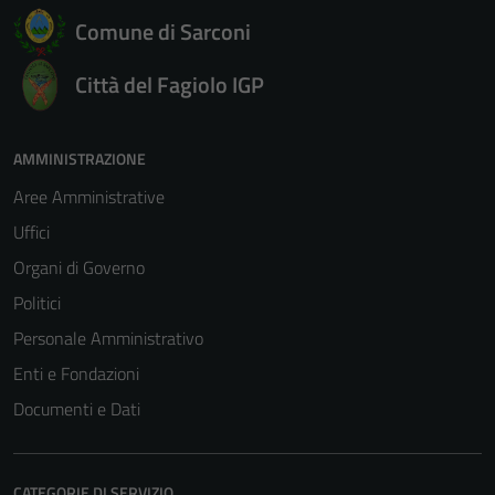
Questi cookie
Comune di Sarconi
sono necessari
per il
Città del Fagiolo IGP
funzionamento
del sito e non
possono
AMMINISTRAZIONE
essere
disabilitati.
Aree Amministrative
Questi cookie
Uffici
non raccolgono
Organi di Governo
informazioni
personali.
Politici
Personale Amministrativo
Enti e Fondazioni
Documenti e Dati
CATEGORIE DI SERVIZIO