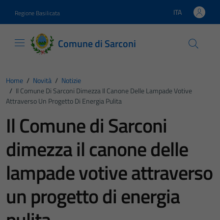
Vai ai contenuti
Vai al footer
ITA
Regione Basilicata
Lingua attiva:
Comune di Sarconi
Home
/
Novità
/
Notizie
/
Il Comune Di Sarconi Dimezza Il Canone Delle Lampade Votive
Attraverso Un Progetto Di Energia Pulita
Il Comune di Sarconi
dimezza il canone delle
lampade votive attraverso
un progetto di energia
pulita