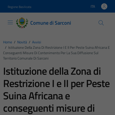
Vai ai contenuti
Vai al footer
ITA
Regione Basilicata
Lingua attiva:
Comune di Sarconi
Home
/
Novità
/
Avvisi
/
Istituzione Della Zona Di Restrizione I E II Per Peste Suina Africana E
Conseguenti Misure Di Contenimento Per La Sua Diffusione Sul
Territorio Comunale Di Sarconi
Istituzione della Zona di
Restrizione I e II per Peste
Suina Africana e
conseguenti misure di