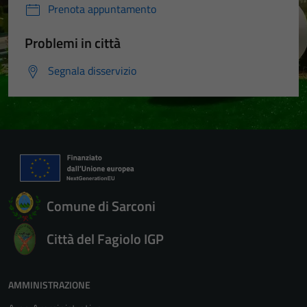
Prenota appuntamento
Problemi in città
Segnala disservizio
Tecnici
Questi cookie
sono necessari
per il
funzionamento
del sito e non
possono
essere
Comune di Sarconi
disabilitati.
Questi cookie
Città del Fagiolo IGP
non raccolgono
informazioni
personali.
AMMINISTRAZIONE