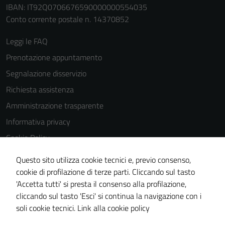
IBAN: IT92Q0706676590000000554035
Conto corrente postale n. 14370852
Leggi le FAQ
Prenotazione appuntamento
Segnalazione disservizio
Richiesta assistenza
Amministrazione trasparente
Informativa privacy
Cookie Policy
Note legali
Questo sito utilizza cookie tecnici e, previo consenso,
Dichiarazione di accessibilità
cookie di profilazione di terze parti. Cliccando sul tasto
'Accetta tutti' si presta il consenso alla profilazione,
Piano di miglioramento del sito
cliccando sul tasto 'Esci' si continua la navigazione con i
Statistiche sito web
soli cookie tecnici.
Link alla cookie policy