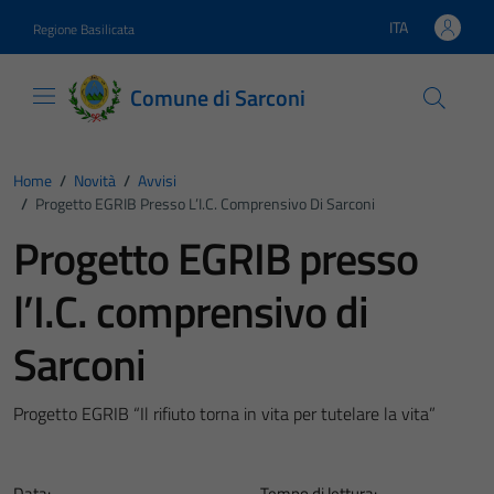
Vai ai contenuti
Vai al footer
ITA
Regione Basilicata
Lingua attiva:
Comune di Sarconi
Home
/
Novità
/
Avvisi
/
Progetto EGRIB Presso L’I.C. Comprensivo Di Sarconi
Progetto EGRIB presso
l’I.C. comprensivo di
Sarconi
Progetto EGRIB “Il rifiuto torna in vita per tutelare la vita”
Data:
Tempo di lettura: