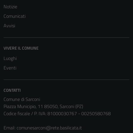
funzionamento
Notizie
del sito e non
Comunicati
possono
Avvisi
essere
disabilitati.
Questi cookie
non raccolgono
VIVERE IL COMUNE
informazioni
Luoghi
personali.
Eventi
CONTATTI
Comune di Sarconi
Piazza Municipio, 11 85050, Sarconi (PZ)
Codice fiscale / P. IVA: 81000030767 - 00250580768
Email:
comunesarconi@rete.basilicata.it