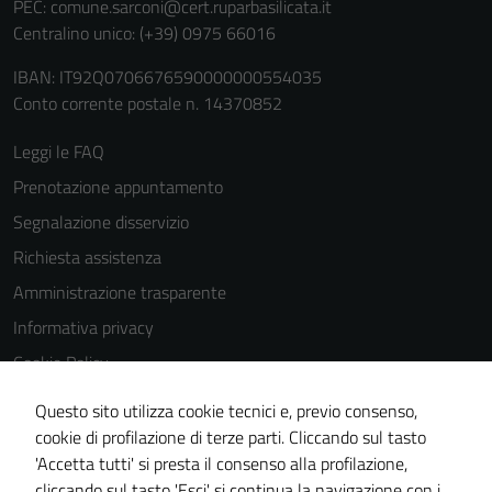
PEC:
comune.sarconi@cert.ruparbasilicata.it
Centralino unico: (+39) 0975 66016
IBAN: IT92Q0706676590000000554035
Conto corrente postale n. 14370852
Leggi le FAQ
Prenotazione appuntamento
Segnalazione disservizio
Richiesta assistenza
Amministrazione trasparente
Informativa privacy
Cookie Policy
Note legali
Questo sito utilizza cookie tecnici e, previo consenso,
Dichiarazione di accessibilità
cookie di profilazione di terze parti. Cliccando sul tasto
'Accetta tutti' si presta il consenso alla profilazione,
Piano di miglioramento del sito
cliccando sul tasto 'Esci' si continua la navigazione con i