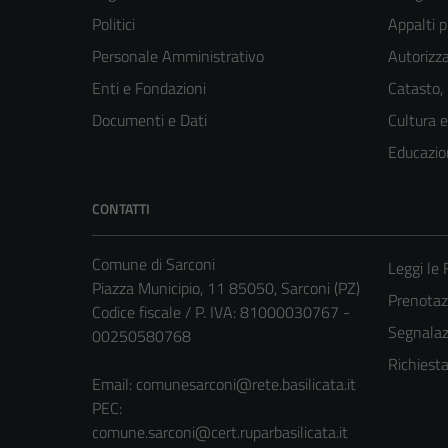
Politici
Appalti p
Personale Amministrativo
Autorizza
Enti e Fondazioni
Catasto,
Documenti e Dati
Cultura 
Educazio
CONTATTI
Comune di Sarconi
Leggi le
Piazza Municipio, 11 85050, Sarconi (PZ)
Prenota
Codice fiscale / P. IVA: 81000030767 -
Segnalazi
00250580768
Richiest
Email:
comunesarconi@rete.basilicata.it
PEC:
comune.sarconi@cert.ruparbasilicata.it