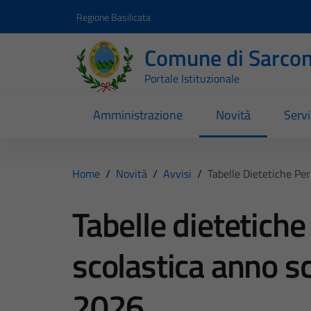
Vai ai contenuti
Vai al footer
Regione Basilicata
Comune di Sarcon
Portale Istituzionale
Amministrazione
Novità
Servi
Home
/
Novità
/
Avvisi
/
Tabelle Dietetiche P
Tabelle dietetich
scolastica anno s
2026