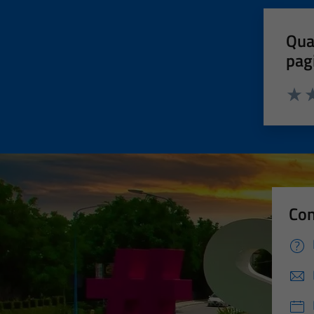
Qua
pag
Valut
Va
Con