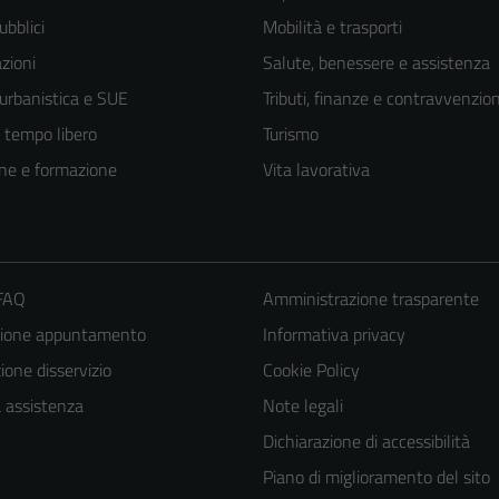
ubblici
Mobilità e trasporti
zioni
Salute, benessere e assistenza
 urbanistica e SUE
Tributi, finanze e contravvenzion
e tempo libero
Turismo
ne e formazione
Vita lavorativa
 FAQ
Amministrazione trasparente
zione appuntamento
Informativa privacy
one disservizio
Cookie Policy
Tecnici
a assistenza
Note legali
Questi cookie
Dichiarazione di accessibilità
sono necessari
Piano di miglioramento del sito
per il