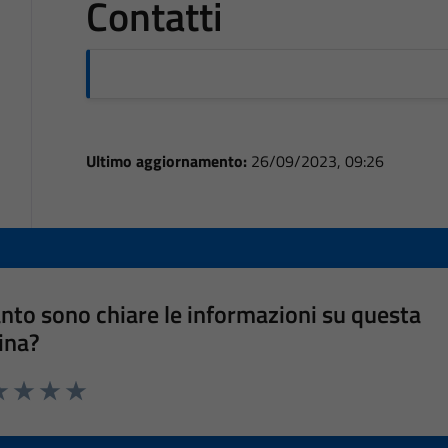
Contatti
Ultimo aggiornamento:
26/09/2023, 09:26
nto sono chiare le informazioni su questa
ina?
a 1 stelle su 5
luta 2 stelle su 5
Valuta 3 stelle su 5
Valuta 4 stelle su 5
Valuta 5 stelle su 5