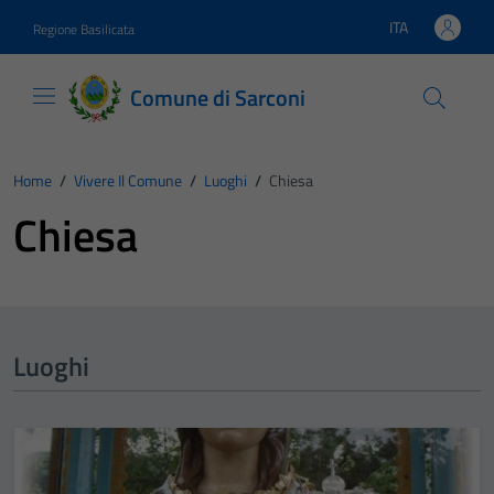
Vai ai contenuti
Vai al footer
ITA
Regione Basilicata
Lingua attiva:
Comune di Sarconi
Home
/
Vivere Il Comune
/
Luoghi
/
Chiesa
Chiesa
Luoghi