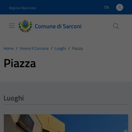
Vai ai contenuti
Vai al footer
ITA
Regione Basilicata
Lingua attiva:
Comune di Sarconi
Home
/
Vivere Il Comune
/
Luoghi
/
Piazza
Piazza
Luoghi