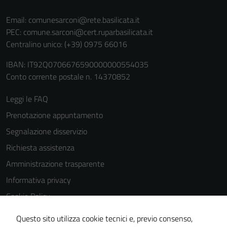
Email:
comunesarconi@rete.basilicata.it
PEC:
comune.sarconi@cert.ruparbasilicata.it
Centralino unico: (+39) 0975 66016
IBAN: IT92Q0706676590000000554035
Conto corrente postale n. 14370852
Leggi le FAQ
Prenotazione appuntamento
Segnalazione disservizio
Richiesta assistenza
Amministrazione trasparente
Informativa privacy
Cookie Policy
Tecnici
Note legali
Questi cookie
Questo sito utilizza cookie tecnici e, previo consenso,
sono necessari