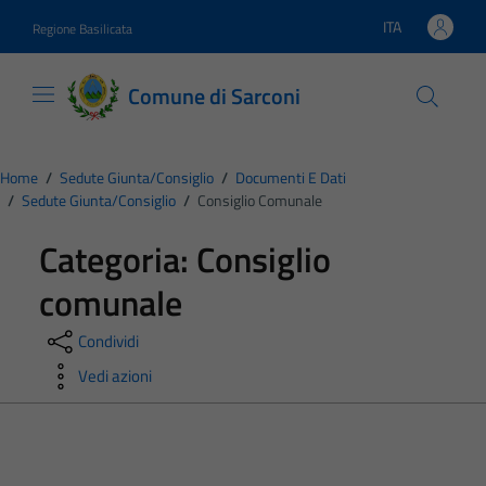
Vai ai contenuti
Vai al footer
ITA
Regione Basilicata
Lingua attiva:
Comune di Sarconi
Home
/
Sedute Giunta/consiglio
/
Documenti E Dati
/
Sedute Giunta/consiglio
/
Consiglio Comunale
Categoria:
Consiglio
comunale
Condividi
Vedi azioni