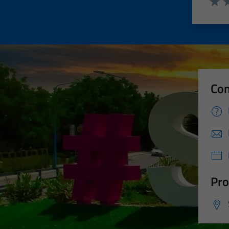
Valut
Va
Con
Pro