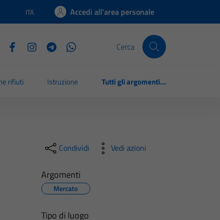
Accedi all'area personale
ITA
Lingua attiva:
Cerca
e rifiuti
Istruzione
Tutti gli argomenti...
Condividi
Vedi azioni
Argomenti
Mercato
Tipo di luogo