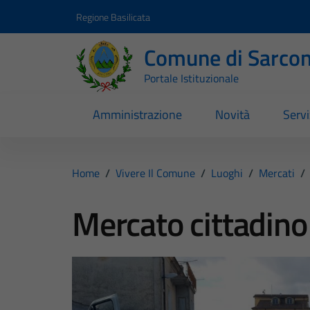
Vai ai contenuti
Vai al footer
Regione Basilicata
Comune di Sarcon
Portale Istituzionale
Amministrazione
Novità
Servi
Home
/
Vivere Il Comune
/
Luoghi
/
Mercati
/
Mercato cittadino