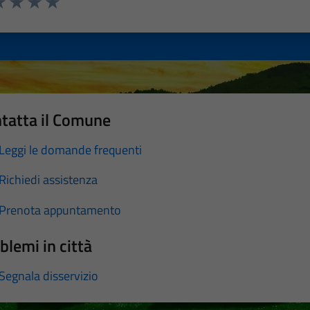
a 1 stelle su 5
luta 2 stelle su 5
Valuta 3 stelle su 5
Valuta 4 stelle su 5
Valuta 5 stelle su 5
tatta il Comune
Leggi le domande frequenti
Richiedi assistenza
Prenota appuntamento
blemi in città
Segnala disservizio