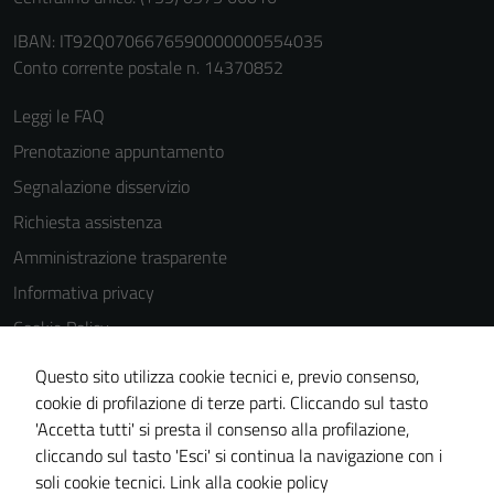
IBAN: IT92Q0706676590000000554035
Conto corrente postale n. 14370852
Leggi le FAQ
Prenotazione appuntamento
Segnalazione disservizio
Richiesta assistenza
Amministrazione trasparente
Informativa privacy
Cookie Policy
Note legali
Questo sito utilizza cookie tecnici e, previo consenso,
Dichiarazione di accessibilità
cookie di profilazione di terze parti. Cliccando sul tasto
'Accetta tutti' si presta il consenso alla profilazione,
Piano di miglioramento del sito
cliccando sul tasto 'Esci' si continua la navigazione con i
Statistiche sito web
soli cookie tecnici.
Link alla cookie policy