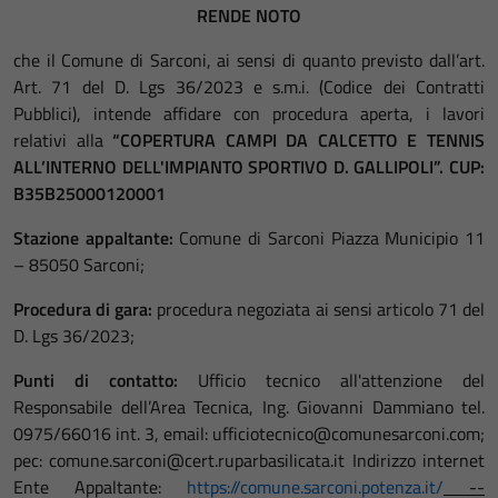
RENDE NOTO
che il Comune di Sarconi, ai sensi di quanto previsto dall’art.
Art. 71 del D. Lgs 36/2023 e s.m.i. (Codice dei Contratti
Pubblici), intende affidare con procedura aperta, i lavori
relativi alla
“COPERTURA CAMPI DA CALCETTO E TENNIS
ALL’INTERNO DELL'IMPIANTO SPORTIVO D. GALLIPOLI”. CUP:
B35B25000120001
Stazione appaltante:
Comune di Sarconi Piazza Municipio 11
– 85050 Sarconi;
Procedura di gara:
procedura negoziata ai sensi articolo 71 del
D. Lgs 36/2023;
Punti di contatto:
Ufficio tecnico all'attenzione del
Responsabile dell’Area Tecnica, Ing. Giovanni Dammiano tel.
0975/66016 int. 3, email: ufficiotecnico@comunesarconi.com;
pec: comune.sarconi@cert.ruparbasilicata.it Indirizzo internet
Ente Appaltante:
https://comune.sarconi.potenza.it/
--