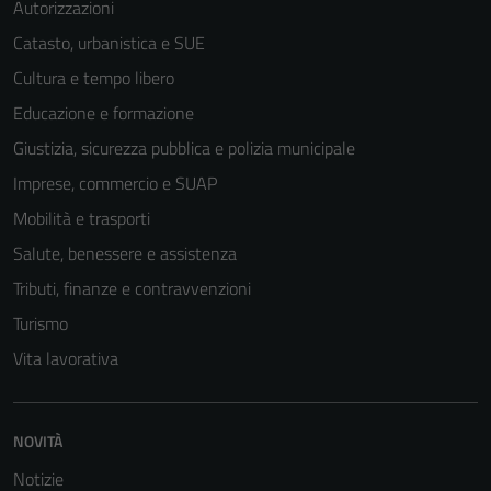
Autorizzazioni
Catasto, urbanistica e SUE
Cultura e tempo libero
Educazione e formazione
Tecnici
Giustizia, sicurezza pubblica e polizia municipale
Questi cookie
Imprese, commercio e SUAP
sono necessari
Mobilità e trasporti
per il
funzionamento
Salute, benessere e assistenza
del sito e non
Tributi, finanze e contravvenzioni
possono
Turismo
essere
disabilitati.
Vita lavorativa
Questi cookie
non raccolgono
informazioni
NOVITÀ
personali.
Notizie