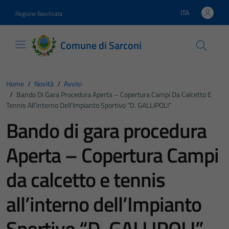
Vai ai contenuti
Vai al footer
ITA
Regione Basilicata
Lingua attiva:
Comune di Sarconi
Home
/
Novità
/
Avvisi
/
Bando Di Gara Procedura Aperta – Copertura Campi Da Calcetto E
Tennis All’interno Dell’Impianto Sportivo “D. GALLIPOLI”
Bando di gara procedura
Aperta – Copertura Campi
da calcetto e tennis
all’interno dell’Impianto
Sportivo “D. GALLIPOLI”