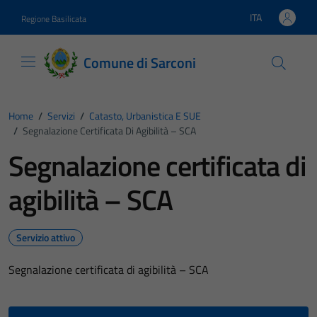
Vai ai contenuti
Vai al footer
ITA
Regione Basilicata
Lingua attiva:
Comune di Sarconi
Home
/
Servizi
/
Catasto, Urbanistica E SUE
/
Segnalazione Certificata Di Agibilità – SCA
Segnalazione certificata di
agibilità – SCA
Servizio attivo
Segnalazione certificata di agibilità – SCA