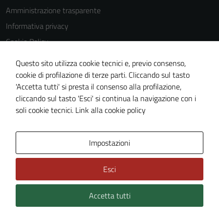
Amministrazione trasparente
Informativa privacy
Cookie Policy
Note legali
Questo sito utilizza cookie tecnici e, previo consenso,
Dichiarazione di accessibilità
cookie di profilazione di terze parti. Cliccando sul tasto
'Accetta tutti' si presta il consenso alla profilazione,
Piano di miglioramento del sito
cliccando sul tasto 'Esci' si continua la navigazione con i
Statistiche sito web
soli cookie tecnici.
Link alla cookie policy
Area Privata
Impostazioni
Esci
Accetta tutti
Credits: ©
Technical Design s.r.l.