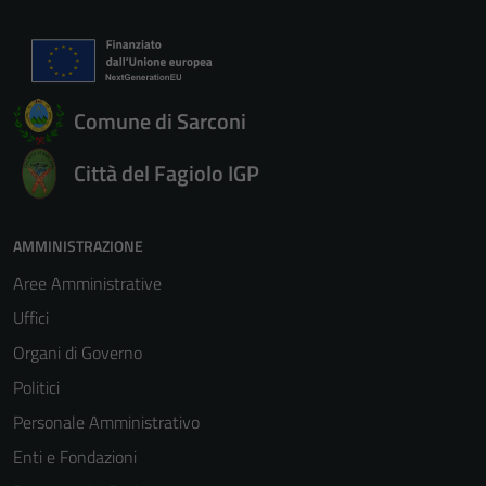
Tecnici
Questi cookie
sono necessari
per il
Comune di Sarconi
funzionamento
del sito e non
Città del Fagiolo IGP
possono
essere
disabilitati.
AMMINISTRAZIONE
Questi cookie
Aree Amministrative
non raccolgono
informazioni
Uffici
personali.
Organi di Governo
Politici
Personale Amministrativo
Enti e Fondazioni