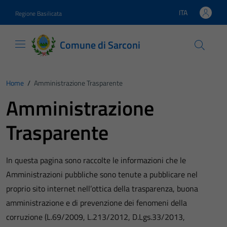
Vai ai contenuti
Vai al footer
ITA
Regione Basilicata
Lingua attiva:
Comune di Sarconi
Home
/
Amministrazione Trasparente
Amministrazione
Trasparente
In questa pagina sono raccolte le informazioni che le
Amministrazioni pubbliche sono tenute a pubblicare nel
proprio sito internet nell’ottica della trasparenza, buona
amministrazione e di prevenzione dei fenomeni della
corruzione (L.69/2009, L.213/2012, D.Lgs.33/2013,