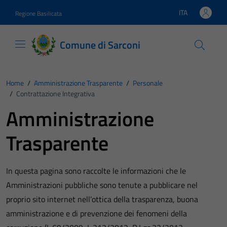
Vai ai contenuti
Vai al footer
ITA
Regione Basilicata
Lingua attiva:
Comune di Sarconi
Home
/
Amministrazione Trasparente
/
Personale
/
Contrattazione Integrativa
Amministrazione
Trasparente
In questa pagina sono raccolte le informazioni che le
Amministrazioni pubbliche sono tenute a pubblicare nel
proprio sito internet nell’ottica della trasparenza, buona
amministrazione e di prevenzione dei fenomeni della