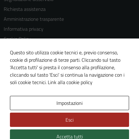
Richiesta assistenza
Amministrazione trasparente
Informativa privacy
Cookie Policy
Note legali
Questo sito utilizza cookie tecnici e, previo consenso,
Dichiarazione di accessibilità
cookie di profilazione di terze parti. Cliccando sul tasto
'Accetta tutti' si presta il consenso alla profilazione,
Piano di miglioramento del sito
cliccando sul tasto 'Esci' si continua la navigazione con i
Statistiche sito web
soli cookie tecnici.
Link alla cookie policy
Area Privata
Impostazioni
Esci
Accetta tutti
Credits: ©
Technical Design s.r.l.