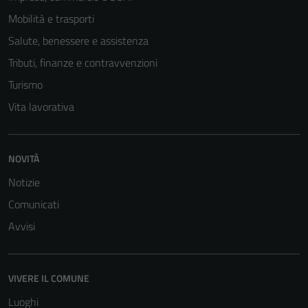
Mobilità e trasporti
Salute, benessere e assistenza
Tributi, finanze e contravvenzioni
Turismo
Vita lavorativa
NOVITÀ
Tecnici
Notizie
Questi cookie
Comunicati
sono necessari
Avvisi
per il
funzionamento
del sito e non
VIVERE IL COMUNE
possono
essere
Luoghi