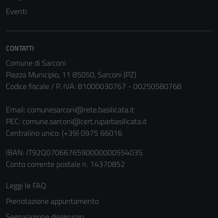
disabilitati.
Eventi
Questi cookie
non raccolgono
informazioni
CONTATTI
personali.
Comune di Sarconi
Piazza Municipio, 11 85050, Sarconi (PZ)
Codice fiscale / P. IVA: 81000030767 - 00250580768
Email:
comunesarconi@rete.basilicata.it
PEC:
comune.sarconi@cert.ruparbasilicata.it
Centralino unico: (+39) 0975 66016
IBAN: IT92Q0706676590000000554035
Conto corrente postale n. 14370852
Leggi le FAQ
Prenotazione appuntamento
Segnalazione disservizio